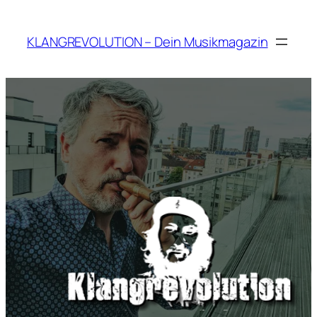
Zum
Inhalt
KLANGREVOLUTION – Dein Musikmagazin
springen