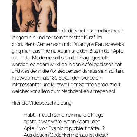
hoTodi.tv hat nun endlich nach
langem hin und her seinen ersten Kurzfilm
produziert. Gemeinsam mit Katarzyna Paruszewska
ging man das Thema Adam und den Biss in den Apfel
an. In der Moderne soll sich der Frage gestellt
werden, ob Adam wirklich in den Apfel gebissen hat
und was denn die Konsequenzen daraus sein sollten.
In etwas mehr als 180 Sekunden wurde ein
interessanter und kurzweiliger Streifen produziert
welcher vor allem zum Nachdenken anregen soll.
Hier die Videobeschreibung:
Habt ihr euch schon einmal die Frage
gestellt was wäre, wenn Adam „den
Apfel!“ von Eva nicht probiert hätte…?
Aus diesem Gedanken heraus ist dieser