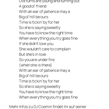
Old turns are young and turning out
A good ol‘ friend
With an ear of patience may a
Big ol‘ hill be ours
Time is tickin‘ by for her
So she is saying sweetly
You have to know the right time
When everything you try goes fine
If she didn’t love you
She wouldn’t care to complain
But she’s in love
So you are under fire
(when she is there)
With an ear of patience may a
Big ol‘ hill be ours
Time is tickin‘ by for her
So she is saying sweetly
You have to know the right time
When everything you try goes fine
Mehr Infos zu DJ Cosmin findet ihr auf seiner