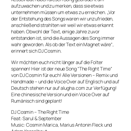
aufzuwachen und zu merken, dass sie etwas
unternehmen müssen um etwas zu erreichen. „Vor
der Entstehung des Songs waren wir unzufrieden,
anschließend strahlten wir weil wir etwas erkannt
haben. Obwohl der Text, einige Jahre zuvor
entstanden ist, sind die Aussagen des Song immer
wahr geworden. Als ob der Text ein Magnet wäre“,
erinnert sich DJ Cosmin.
Wir möchten euch nicht länger auf die Folter
spannen! Hier ist der neue Song “The Right Time“
von DJ Cosmin für euch! Alle Versionen – Remix und
Handmade – und die Voice Over auf Englisch und auf
Deutsch stehen nur auf alugha.com zur Verfügung!
Eine chinesische Version und ein Voice Over auf
Rumänisch sind geplant!
DJ Cosmin – The Right Time
Feat: Sarul & September
Music: Cosmin Marica, Marius Antonin Fleck und