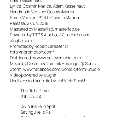
Adam Kesselhaut
Lyrics: Cosmin Marica, Adam Kesselhaut
Handmade Version: Cosmin Marica
Remix Version: PDR & Cosmin Marica
Release: 27. 04. 2018
Mastered by Masterlab, masterlab.de
Powered by TT7 & Alugha, tt7-records.com,
alugha.com
Promoted by Robert Larasser @
http://rlpromotion.com/
Distributed by www.believemusic.com
Mixed by Cosmin & Dominik Heidinger @ Sonic
Storm, www.facebook.com/Sonic-Storm-Studio
Video powered by alugha
Und hier sind auch die Lyrics! Viele Spaß!
The Right Time
(Uh,Uh,Uh)
Divin‘ in like in April
Saying „Hello Pal“