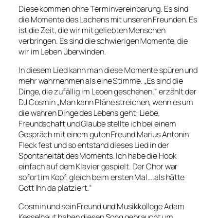
Diese kommen ohne Terminvereinbarung. Es sind
die Momente des Lachens mit unseren Freunden. Es
ist die Zeit, die wir mit geliebten Menschen
verbringen. Es sind die schwierigen Momente, die
wir im Leben überwinden.
In diesem Lied kann man diese Momente spüren und
mehr wahrnehmen als eine Stimme. „Es sind die
Dinge, die zufällig im Leben geschehen.“ erzählt der
DJ Cosmin „Man kann Pläne streichen, wenn es um
die wahren Dinge des Lebens geht: Liebe,
Freundschaft und Glaube stellte ich bei einem
Gespräch mit einem guten Freund Marius Antonin
Fleck fest und so entstand dieses Lied in der
Spontaneität des Moments. Ich habe die Hook
einfach auf dem Klavier gespielt. Der Chor war
sofort im Kopf, gleich beim ersten Mal….als hätte
Gott Ihn da platziert.“
Cosmin und sein Freund und Musikkollege Adam
Kesselhaut haben diesen Song gebraucht um