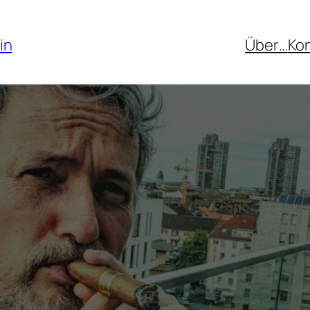
in
Über…
Ko