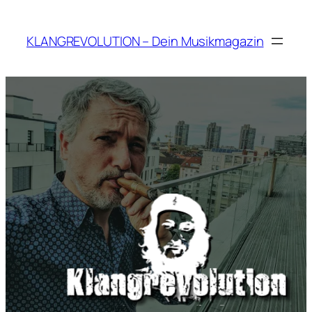
Zum
Inhalt
KLANGREVOLUTION – Dein Musikmagazin
springen