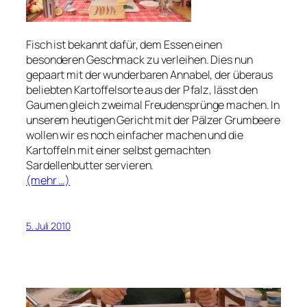
Fisch ist bekannt dafür, dem Essen einen
besonderen Geschmack zu verleihen. Dies nun
gepaart mit der wunderbaren Annabel, der überaus
beliebten Kartoffelsorte aus der Pfalz, lässt den
Gaumen gleich zweimal Freudensprünge machen. In
unserem heutigen Gericht mit der Pälzer Grumbeere
wollen wir es noch einfacher machen und die
Kartoffeln mit einer selbst gemachten
Sardellenbutter servieren.
(mehr …)
5. Juli 2010