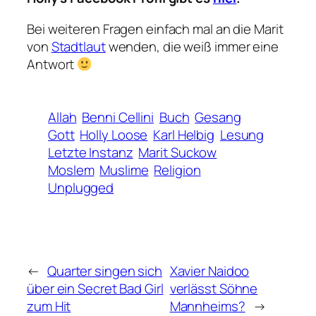
Bei weiteren Fragen einfach mal an die Marit
von
Stadtlaut
wenden, die weiß immer eine
Antwort
Allah
Benni Cellini
Buch
Gesang
Gott
Holly Loose
Karl Helbig
Lesung
Letzte Instanz
Marit Suckow
Moslem
Muslime
Religion
Unplugged
←
Quarter singen sich
Xavier Naidoo
über ein Secret Bad Girl
verlässt Söhne
zum Hit
Mannheims?
→