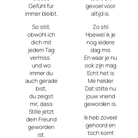
Gefühl für
gevoel voor
immer bleibt.
altijd is.
So still,
Zo stil
obwohl ich
Hoewel ik je
dich mit
nog iedere
jedem Tag
dag mis
vermiss`
En waar je nu
und wo
ook zijn mag
immer du
Echt het is
auch gerade
Me helder
bist,
Dat stilte nu
du zeigst
jouw vriend
mir, dass
geworden is.
Stille jetzt
Ik heb zoveel
dein Freund
gehoord en
geworden
toch komt
ist.