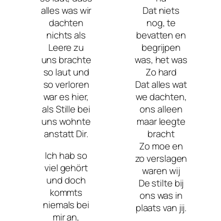
alles was wir
Dat niets
dachten
nog, te
nichts als
bevatten en
Leere zu
begrijpen
uns brachte
was, het was
so laut und
Zo hard
so verloren
Dat alles wat
war es hier,
we dachten,
als Stille bei
ons alleen
uns wohnte
maar leegte
anstatt Dir.
bracht
Zo moe en
Ich hab so
zo verslagen
viel gehört
waren wij
und doch
De stilte bij
kommts
ons was in
niemals bei
plaats van jij.
mir an,