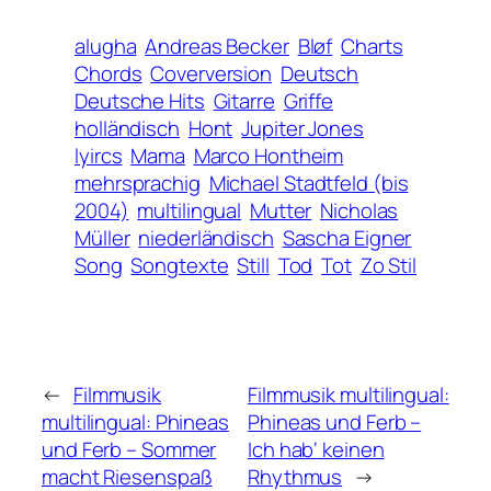
alugha
Andreas Becker
Bløf
Charts
Chords
Coverversion
Deutsch
Deutsche Hits
Gitarre
Griffe
holländisch
Hont
Jupiter Jones
lyircs
Mama
Marco Hontheim
mehrsprachig
Michael Stadtfeld (bis
2004)
multilingual
Mutter
Nicholas
Müller
niederländisch
Sascha Eigner
Song
Songtexte
Still
Tod
Tot
Zo Stil
←
Filmmusik
Filmmusik multilingual:
multilingual: Phineas
Phineas und Ferb –
und Ferb – Sommer
Ich hab‘ keinen
macht Riesenspaß
Rhythmus
→