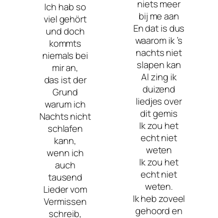
niets meer
Ich hab so
bij me aan
viel gehört
En dat is dus
und doch
waarom ik ’s
kommts
nachts niet
niemals bei
slapen kan
mir an,
Al zing ik
das ist der
duizend
Grund
liedjes over
warum ich
dit gemis
Nachts nicht
Ik zou het
schlafen
echt niet
kann,
weten
wenn ich
Ik zou het
auch
echt niet
tausend
weten.
Lieder vom
Ik heb zoveel
Vermissen
gehoord en
schreib,