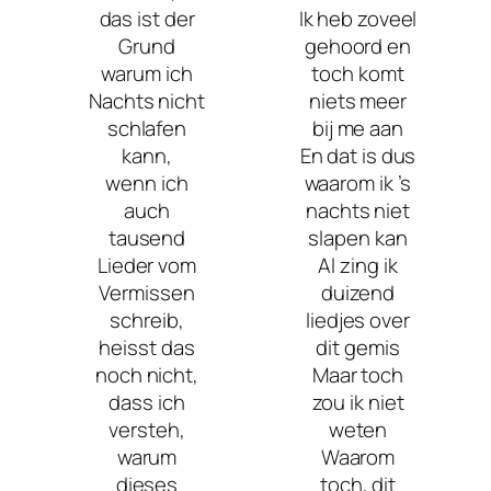
das ist der
Ik heb zoveel
Grund
gehoord en
warum ich
toch komt
Nachts nicht
niets meer
schlafen
bij me aan
kann,
En dat is dus
wenn ich
waarom ik ’s
auch
nachts niet
tausend
slapen kan
Lieder vom
Al zing ik
Vermissen
duizend
schreib,
liedjes over
heisst das
dit gemis
noch nicht,
Maar toch
dass ich
zou ik niet
versteh,
weten
warum
Waarom
dieses
toch, dit