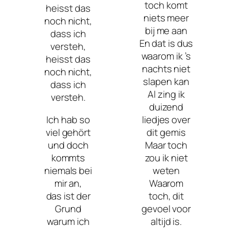
toch komt
heisst das
niets meer
noch nicht,
bij me aan
dass ich
En dat is dus
versteh,
waarom ik ’s
heisst das
nachts niet
noch nicht,
slapen kan
dass ich
Al zing ik
versteh.
duizend
Ich hab so
liedjes over
viel gehört
dit gemis
und doch
Maar toch
kommts
zou ik niet
niemals bei
weten
mir an,
Waarom
das ist der
toch, dit
Grund
gevoel voor
warum ich
altijd is.