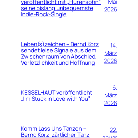
Mai
veröffentlicht mit „Hurensohn“
seine bislang unbequemste
2026
Indie-Rock-Single
Leben(s)zeichen – Bernd Korz
14.
sendet leise Signale aus dem
März
Zwischenraum von Abschied,
2026
Verletzlichkeit und Hoffnung
6.
KESSELHAUT veröffentlicht
März
„I’m Stuck in Love with You”
2026
Komm Lass Uns Tanzen –
22.
Bernd Korz’ zärtlicher Tanz
Januar