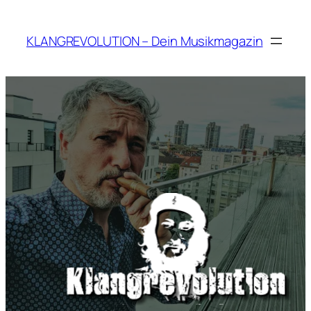
Zum
Inhalt
KLANGREVOLUTION – Dein Musikmagazin
springen