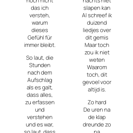
noch nicht
nachts niet
das ich
slapen kan
versteh,
Al schreef ik
warum
duizend
dieses
liedjes over
Gefühl für
dit gemis
immer bleibt.
Maar toch
zou ik niet
So laut, die
weten
Stunden
Waarom
nach dem
toch, dit
Aufschlag
gevoel voor
als es galt,
altijd is.
dass alles,
zu erfassen
Zo hard
und
De uren na
verstehen
de klap
und es war,
dreunde zo
so laut, dass
na