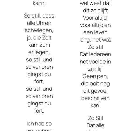
kann.
wel weet dat
dit zo blijft
So still, dass
Voor altijd,
alle Uhren
voor altijd en
schwiegen,
een leven
ja, die Zeit
lang, het was
kam zum
Zo stil
erliegen,
Dat iedereen
so still und
het voelde in
so verloren
zijn lijf
gingst du
Geen pen,
fort,
die ooit nog
so still und
dit gevoel
so verloren
beschrijven
gingst du
kan.
fort.
Zo Stil
Ich hab so
Dat alle
viel gehört