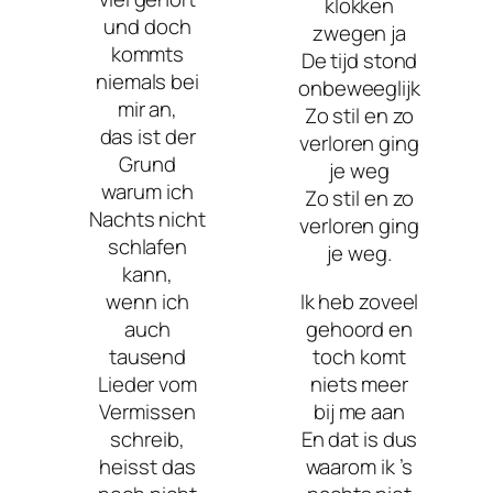
klokken
und doch
zwegen ja
kommts
De tijd stond
niemals bei
onbeweeglijk
mir an,
Zo stil en zo
das ist der
verloren ging
Grund
je weg
warum ich
Zo stil en zo
Nachts nicht
verloren ging
schlafen
je weg.
kann,
wenn ich
Ik heb zoveel
auch
gehoord en
tausend
toch komt
Lieder vom
niets meer
Vermissen
bij me aan
schreib,
En dat is dus
heisst das
waarom ik ’s