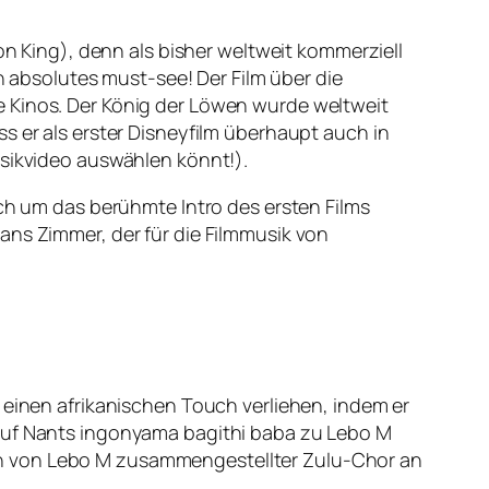
on King
), denn als bisher weltweit kommerziell
in absolutes must-see! Der Film über die
e Kinos.
Der König der Löwen
wurde weltweit
s er als erster Disneyfilm überhaupt auch in
usikvideo auswählen könnt!).
ich um das berühmte Intro des ersten Films
ans Zimmer, der für die Filmmusik von
einen afrikanischen Touch verliehen, indem er
ruf
Nants ingonyama bagithi baba
zu Lebo M
in von Lebo M zusammengestellter Zulu-Chor an