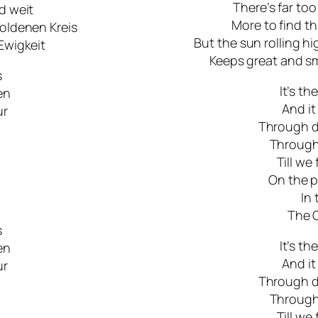
There’s far to
nd weit
More to find t
goldenen Kreis
But the sun rolling h
 Ewigkeit
Keeps great and sm
s
It’s th
en
And it
ur
Through d
Through 
Till we
On the 
In 
The C
s
It’s th
en
And it
ur
Through d
Through 
Till we