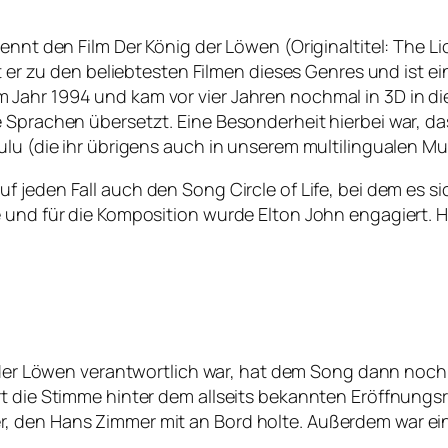
kennt den Film
Der König der Löwen
(Originaltitel:
The Li
lt er zu den beliebtesten Filmen dieses Genres und ist e
Jahr 1994 und kam vor vier Jahren nochmal in 3D in di
 Sprachen übersetzt. Eine Besonderheit hierbei war, das
ulu (die ihr übrigens auch in unserem multilingualen M
auf jeden Fall auch den Song
Circle of Life
, bei dem es s
 und für die Komposition wurde Elton John engagiert. H
der Löwen
verantwortlich war, hat dem Song dann noch 
rt die Stimme hinter dem allseits bekannten Eröffnungs
r, den Hans Zimmer mit an Bord holte. Außerdem war e