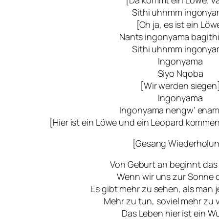
Sithi uhhmm ingony
[Oh ja, es ist ein Löw
Nants ingonyama bagith
Sithi uhhmm ingony
Ingonyama
Siyo Nqoba
[Wir werden siegen
Ingonyama
Ingonyama nengw‘ enam
[Hier ist ein Löwe und ein Leopard komme
[Gesang Wiederholu
Von Geburt an beginnt das 
Wenn wir uns zur Sonne 
Es gibt mehr zu sehen, als man 
Mehr zu tun, soviel mehr zu 
Das Leben hier ist ein W