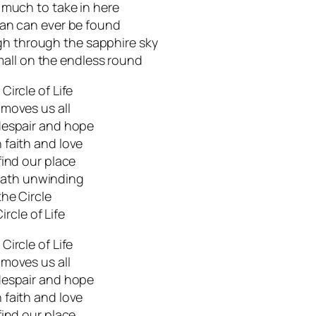
o much to take in here
han can ever be found
igh through the sapphire sky
all on the endless round
e Circle of Life
 moves us all
espair and hope
faith and love
 find our place
path unwinding
the Circle
ircle of Life
e Circle of Life
 moves us all
espair and hope
faith and love
 find our place