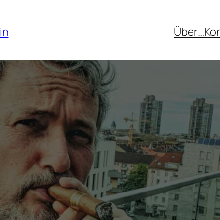
in
Über…
Ko