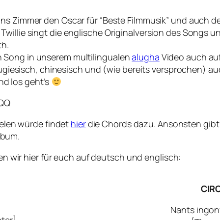
ans Zimmer den Oscar für “Beste Filmmusik” und auch 
Twillie singt die englische Originalversion des Songs 
th.
 Song in unserem multilingualen
alugha
Video auch auf
ortugiesisch, chinesisch und (wie bereits versprochen) 
d los geht’s
iQQ
ielen würde findet
hier
die Chords dazu. Ansonsten gibt
lbum.
n wir hier für euch auf deutsch und englisch:
CIRC
Nants ingon
ter]