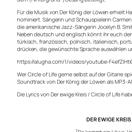
Für die Musik von
Der König der Löwen
erhielt H
nominiert. Sängerin und Schauspielerin Carmen 
die amerikanische Jazz-Sängerin Jocelyn B. Smi
Neben deutsch und englisch könnt ihr euch den
türkisch, französisch, polnisch, italienisch, p
drücken, die gewünschte Sprache auswählen un
https://alugha.com/1/videos/youtube-F4efZIHt
Wer
Circle of Life
gerne selbst auf der Gitarre sp
Soundtrack von
Der König der Löwen
als MP3-A
Die Lyrics von
Der ewige Kreis
/
Circle of Life
habe
DER EWIGE KREIS
[Da kommt ein Löwe, Va