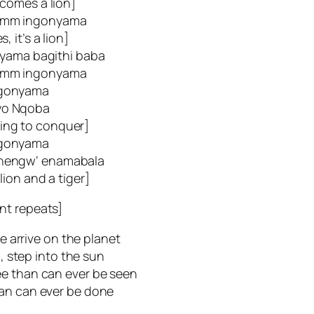
comes a lion]
hhmm ingonyama
s, it’s a lion]
yama bagithi baba
hhmm ingonyama
gonyama
yo Nqoba
ing to conquer]
gonyama
nengw‘ enamabala
 lion and a tiger]
nt repeats]
 arrive on the planet
, step into the sun
ee than can ever be seen
an can ever be done