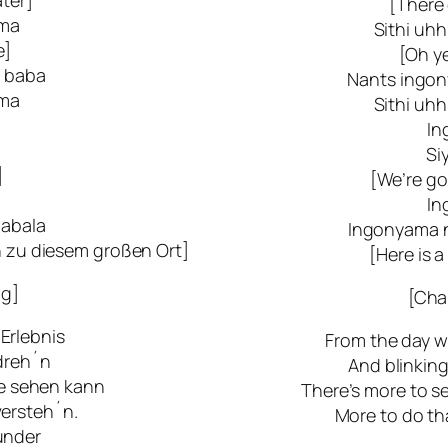
[There 
ama
Sithi u
e]
[Oh ye
i baba
Nants ingon
ama
Sithi u
In
Si
]
[We’re go
In
abala
Ingonyama 
n zu diesem großen Ort]
[Here is a
ng]
[Cha
Erlebnis
From the day we
dreh´n
And blinking
je sehen kann
There’s more to s
versteh´n.
More to do th
under