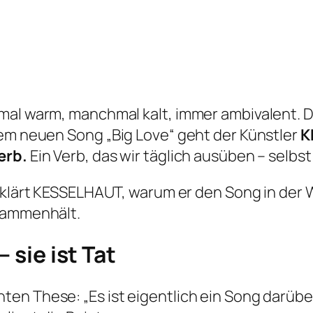
mal warm, manchmal kalt, immer ambivalent. D
inem neuen Song
„Big Love“
geht der Künstler
K
erb.
Ein Verb, das wir täglich ausüben – selbs
klärt KESSELHAUT, warum er den Song in der 
usammenhält.
 sie ist Tat
anten These:
„Es ist eigentlich ein Song darübe