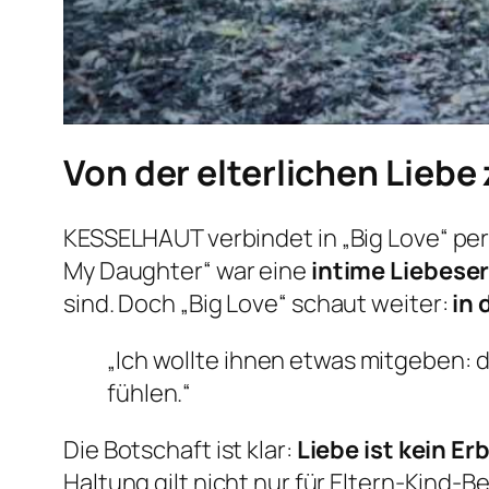
Von der elterlichen Liebe 
KESSELHAUT verbindet in
„Big Love“
per
My Daughter“
war eine
intime Liebeser
sind. Doch
„Big Love“
schaut weiter:
in 
„Ich wollte ihnen etwas mitgeben: da
fühlen.“
Die Botschaft ist klar:
Liebe ist kein E
Haltung gilt nicht nur für Eltern-Kind-