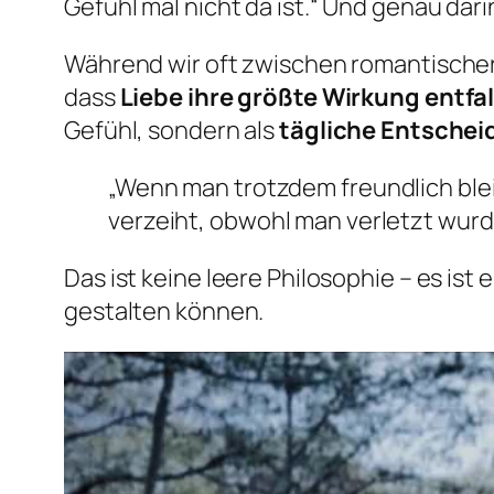
Gefühl mal nicht da ist.“
Und genau darin 
Während wir oft zwischen romantischer
dass
Liebe ihre größte Wirkung entfal
Gefühl, sondern als
tägliche Entsche
„Wenn man trotzdem freundlich bl
verzeiht, obwohl man verletzt wurde
Das ist keine leere Philosophie – es ist 
gestalten können.