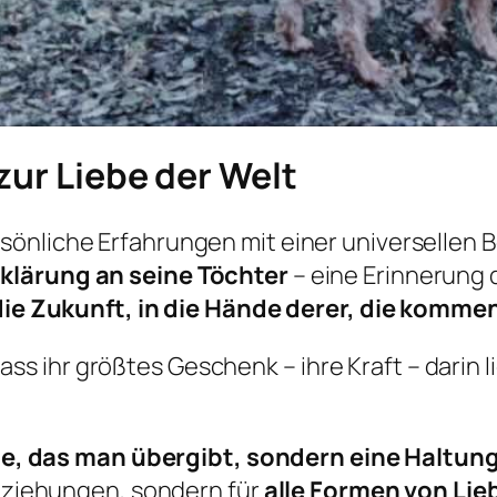
zur Liebe der Welt
sönliche Erfahrungen mit einer universellen 
klärung an seine Töchter
– eine Erinnerung d
die Zukunft, in die Hände derer, die komme
ss ihr größtes Geschenk – ihre Kraft – darin li
rbe, das man übergibt, sondern eine Haltung
Beziehungen, sondern für
alle Formen von Lie