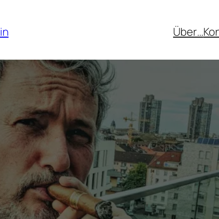
in
Über…
Ko