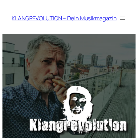
Zum
Inhalt
KLANGREVOLUTION – Dein Musikmagazin
springen