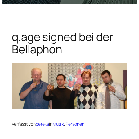
q.age signed bei der
Bellaphon
Verfasst von
beteka
in
Musik
, 
Personen