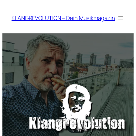
Zum
Inhalt
KLANGREVOLUTION – Dein Musikmagazin
springen