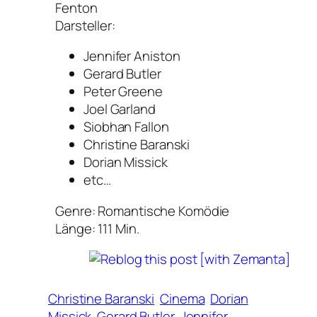
Fenton
Darsteller:
Jennifer Aniston
Gerard Butler
Peter Greene
Joel Garland
Siobhan Fallon
Christine Baranski
Dorian Missick
etc…
Genre: Romantische Komödie
Länge: 111 Min.
Christine Baranski
Cinema
Dorian
Missick
Gerard Butler
Jennifer