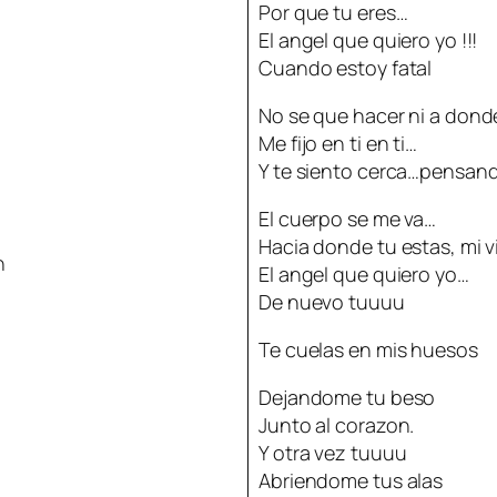
Por que tu eres…
El angel que quiero yo !!!
Cuando estoy fatal
No se que hacer ni a donde
Me fijo en ti en ti…
Y te siento cerca…pensan
El cuerpo se me va…
Hacia donde tu estas, mi 
n
El angel que quiero yo…
De nuevo tuuuu
Te cuelas en mis huesos
Dejandome tu beso
Junto al corazon.
Y otra vez tuuuu
Abriendome tus alas