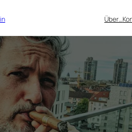
in
Über…
Ko