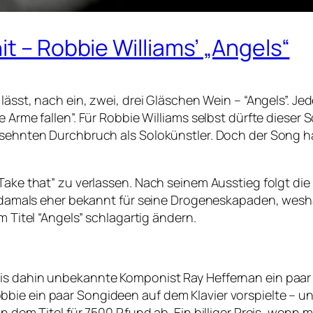
t – Robbie Williams’ „Angels“
lässt, nach ein, zwei, drei Gläschen Wein – “Angels”. Jed
ie Arme fallen”. Für Robbie Williams selbst dürfte dies
ersehnten Durchbruch als Solokünstler. Doch der Song 
“Take that” zu verlassen. Nach seinem Ausstieg folgt d
ar damals eher bekannt für seine Drogeneskapaden, wesh
m Titel “Angels” schlagartig ändern.
s dahin unbekannte Komponist Ray Heffernan ein paar B
bie ein paar Songideen auf dem Klavier vorspielte – u
n dem Titel für 7500 Pfund ab. Ein billiger Preis, wenn m