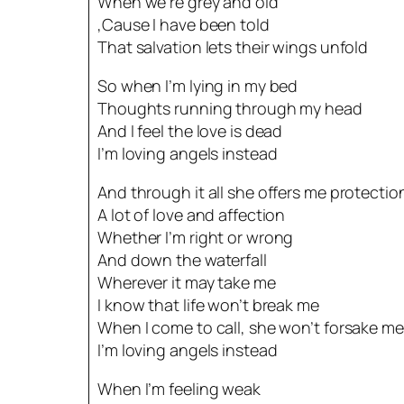
When we’re grey and old
‚Cause I have been told
That salvation lets their wings unfold
So when I’m lying in my bed
Thoughts running through my head
And I feel the love is dead
I’m loving angels instead
And through it all she offers me protectio
A lot of love and affection
Whether I’m right or wrong
And down the waterfall
Wherever it may take me
I know that life won’t break me
When I come to call, she won’t forsake me
I’m loving angels instead
When I’m feeling weak