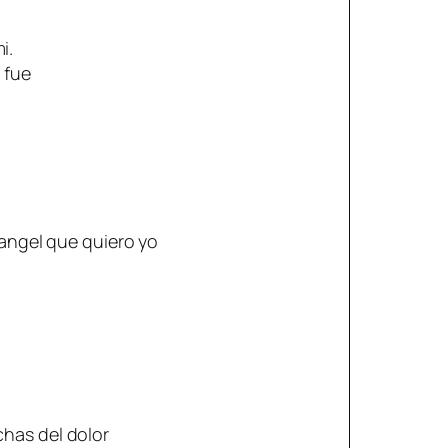
i.
 fue
l angel que quiero yo
chas del dolor