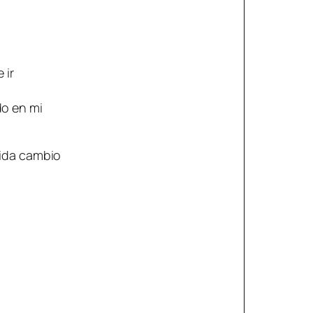
 ir
do en mi
vida cambio