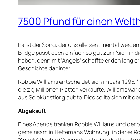
7500 Pfund für einen Welthi
Es ist der Song, der uns alle sentimental werden 
Bridge passt eben einfach so gut zum “sich in d
haben, denn mit “Angels” schaffte er den lang 
Geschichte dahinter.
Robbie Williams entscheidet sich im Jahr 1995, 
die zig Millionen Platten verkaufte. Williams w
aus Solokünstler glaubte. Dies sollte sich mit de
Abgekauft
Eines Abends tranken Robbie Williams und der bi
gemeinsam in Heffernans Wohnung, in der er Rob
“Angels”. Robbie Williams kaufte ihm die Rechte a