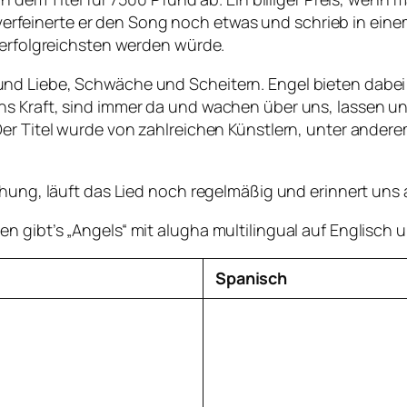
feinerte er den Song noch etwas und schrieb in einem
 erfolgreichsten werden würde.
und Liebe, Schwäche und Scheitern. Engel bieten dab
s Kraft, sind immer da und wachen über uns, lassen uns
Der Titel wurde von zahlreichen Künstlern, unter ande
chung, läuft das Lied noch regelmäßig und erinnert uns 
 gibt’s „Angels“ mit alugha multilingual auf Englisch 
Spanisch