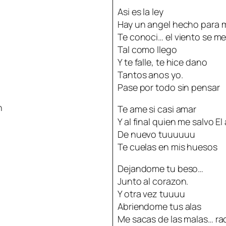
Asi es la ley
Hay un angel hecho para m
Te conoci… el viento se me
Tal como llego
Y te falle, te hice dano
Tantos anos yo.
Pase por todo sin pensar
n
Te ame si casi amar
Y al final quien me salvo E
De nuevo tuuuuuu
Te cuelas en mis huesos
Dejandome tu beso…
Junto al corazon.
Y otra vez tuuuu
Abriendome tus alas
Me sacas de las malas… ra