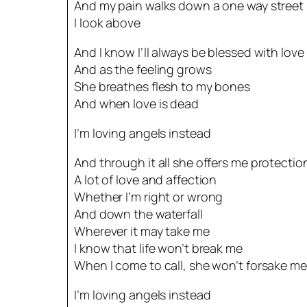
And my pain walks down a one way street
I look above
And I know I’ll always be blessed with love
And as the feeling grows
She breathes flesh to my bones
And when love is dead
I’m loving angels instead
And through it all she offers me protectio
A lot of love and affection
Whether I’m right or wrong
And down the waterfall
Wherever it may take me
I know that life won’t break me
When I come to call, she won’t forsake me
I’m loving angels instead