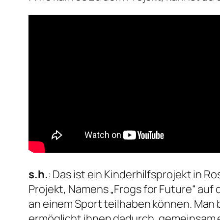
s.h.
: Das ist ein Kinderhilfsprojekt in 
Projekt, Namens „Frogs for Future“ auf
an einem Sport teilhaben können. Man 
ermöglicht ihnen dadurch, gemeinsam 