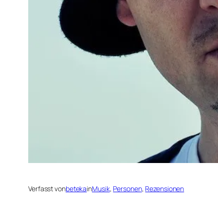
Verfasst von
beteka
in
Musik
, 
Personen
, 
Rezensionen