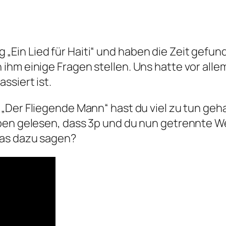
g „Ein Lied für Haiti“ und haben die Zeit gefun
m einige Fragen stellen. Uns hatte vor allem i
ssiert ist.
„Der Fliegende Mann“ hast du viel zu tun gehab
aben gelesen, dass 3p und du nun getrennte 
was dazu sagen?