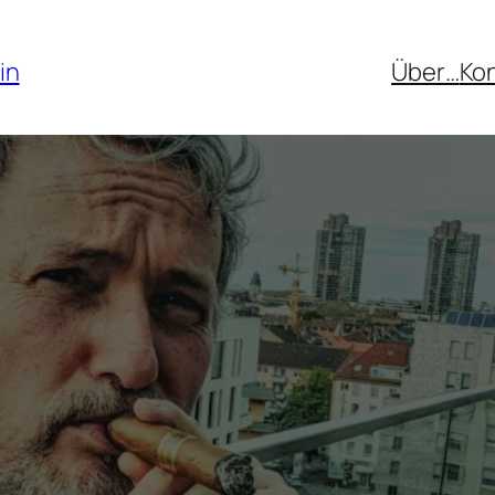
in
Über…
Ko