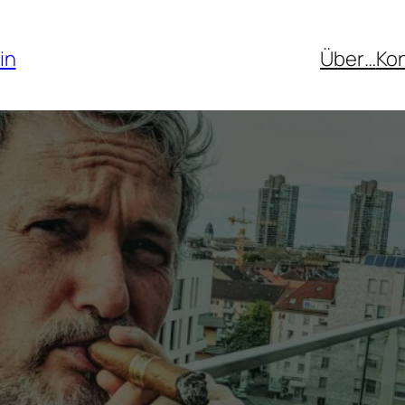
in
Über…
Ko