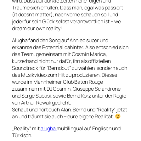
wird. Dass auf dunkle Zeiten helle folgen und
Träume sich erfüllen. Dass man, egal was passiert
(it doesn’t matter), nach vorne schauen soll und
jeder für sein Glück selbst verantwortlich ist – we
dream our own reality!
Alugha fand den Song auf Anhieb super und
erkannte das Potenzial dahinter. Also entschied sich
das Team, gemeinsam mit Cosmin Marica,
kurzerhand nicht nur dafür, ihn als offiziellen
Soundtrack für “Berndout” zu wählen, sondern auch
das Musikvideo zum Hit zu produzieren. Dieses
wurde im Mannheimer Club Baton Rouge
zusammen mit DJ Cosmin, Giuseppe Sciandrone
und Serge Subasi, sowie Bernd Korz unter der Regie
von Arthur Rewak gedreht.
Schaut und hört euch Alan, Bernd und “Reality” jetzt
an und träumt sie auch – eure eigene Realität!
„Reality“ mit
alugha
multilingual auf Englisch und
Türkisch: