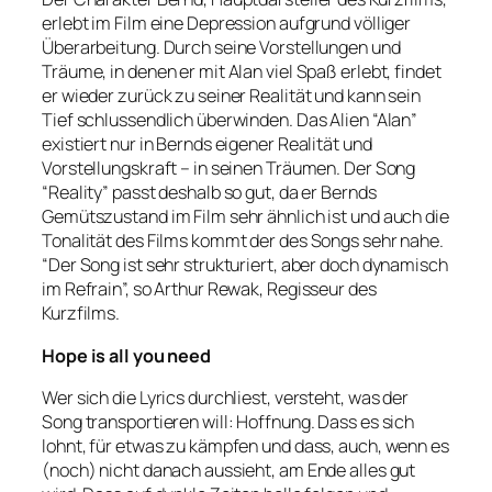
erlebt im Film eine Depression aufgrund völliger
Überarbeitung. Durch seine Vorstellungen und
Träume, in denen er mit Alan viel Spaß erlebt, findet
er wieder zurück zu seiner Realität und kann sein
Tief schlussendlich überwinden. Das Alien “Alan”
existiert nur in Bernds eigener Realität und
Vorstellungskraft – in seinen Träumen. Der Song
“Reality” passt deshalb so gut, da er Bernds
Gemütszustand im Film sehr ähnlich ist und auch die
Tonalität des Films kommt der des Songs sehr nahe.
“Der Song ist sehr strukturiert, aber doch dynamisch
im Refrain”, so Arthur Rewak, Regisseur des
Kurzfilms.
Hope is all you need
Wer sich die Lyrics durchliest, versteht, was der
Song transportieren will: Hoffnung. Dass es sich
lohnt, für etwas zu kämpfen und dass, auch, wenn es
(noch) nicht danach aussieht, am Ende alles gut