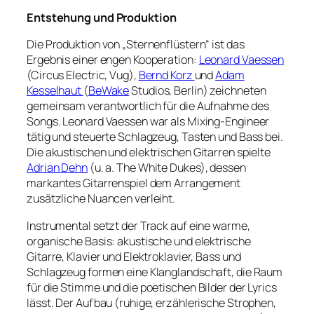
Entstehung und Produktion
Die Produktion von „Sternenflüstern“ ist das
Ergebnis einer engen Kooperation:
Leonard Vaessen
(Circus Electric, Vug),
Bernd Korz
und
Adam
Kesselhaut
(
BeWake
Studios, Berlin) zeichneten
gemeinsam verantwortlich für die Aufnahme des
Songs. Leonard Vaessen war als Mixing‑Engineer
tätig und steuerte Schlagzeug, Tasten und Bass bei.
Die akustischen und elektrischen Gitarren spielte
Adrian Dehn
(u. a. The White Dukes), dessen
markantes Gitarrenspiel dem Arrangement
zusätzliche Nuancen verleiht.
Instrumental setzt der Track auf eine warme,
organische Basis: akustische und elektrische
Gitarre, Klavier und Elektroklavier, Bass und
Schlagzeug formen eine Klanglandschaft, die Raum
für die Stimme und die poetischen Bilder der Lyrics
lässt. Der Aufbau (ruhige, erzählerische Strophen,