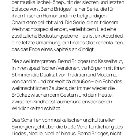
der musikalische Höhepunkt der siebten und letzten
Episode von „Bernd Bridges“, einer Serie, die für
ihren frischen Humor und ihre tiefgründigen
Charaktere geliebt wird. Die Serie, die mit diesem
Weihnachtsspecial endet, verleiht dem Lied eine
zusätzliche Bedeutungsebene – es ist ein Abschied,
eine letzte Umarmung, ein finales Glöckchenläuten,
das das Ende eines Kapitels ankündigt.
Die zwei Interpreten, Bernd Bridges und Kesselhaut,
in ihren spezifischen Versionen, verkörpern mit ihren
Stimmen die Dualität von Tradition und Moderne,
von daheim und der Welt da draußen – ein Echo des
weihnachtlichen Zaubers, der immer wieder die
Brücke zwischen dem Gestern und dem Heute,
zwischen Kindheitsträumen und erwachsenen
Wirklichkeiten schlägt.
Das Schaffen von musikalischen und kulturellen
Synergien geht über die bloße Veröffentlichung des
Liedes „Noelle, Noelle“ hinaus. Bernd Bridges, nicht