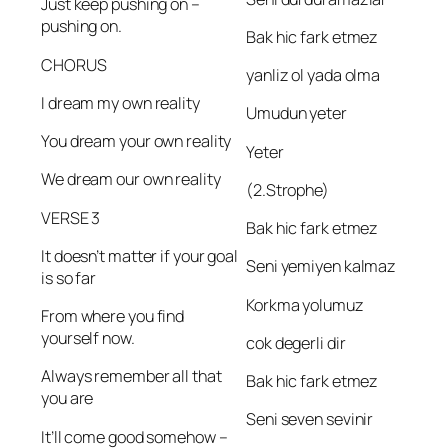
Just keep pushing on –
pushing on.
Bak hic fark etmez
CHORUS
yanliz ol yada olma
I dream my own reality
Umudun yeter
You dream your own reality
Yeter
We dream our own reality
(2.Strophe)
VERSE 3
Bak hic fark etmez
It doesn’t matter if your goal
Seni yemiyen kalmaz
is so far
Korkma yolumuz
From where you find
yourself now.
cok degerli dir
Always remember all that
Bak hic fark etmez
you are
Seni seven sevinir
It’ll come good somehow –