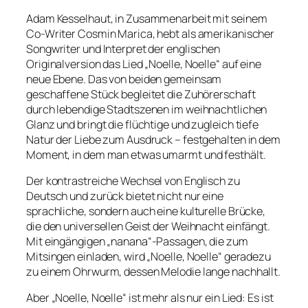
Adam Kesselhaut, in Zusammenarbeit mit seinem
Co-Writer Cosmin Marica, hebt als amerikanischer
Songwriter und Interpret der englischen
Originalversion das Lied „Noelle, Noelle“ auf eine
neue Ebene. Das von beiden gemeinsam
geschaffene Stück begleitet die Zuhörerschaft
durch lebendige Stadtszenen im weihnachtlichen
Glanz und bringt die flüchtige und zugleich tiefe
Natur der Liebe zum Ausdruck – festgehalten in dem
Moment, in dem man etwas umarmt und festhält.
Der kontrastreiche Wechsel von Englisch zu
Deutsch und zurück bietet nicht nur eine
sprachliche, sondern auch eine kulturelle Brücke,
die den universellen Geist der Weihnacht einfängt.
Mit eingängigen „nanana“-Passagen, die zum
Mitsingen einladen, wird „Noelle, Noelle“ geradezu
zu einem Ohrwurm, dessen Melodie lange nachhallt.
Aber „Noelle, Noelle“ ist mehr als nur ein Lied: Es ist