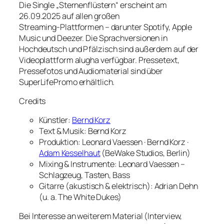
Die Single „Sternenflüstern“ erscheint am
26.09.2025 auf allen großen
Streaming‑Plattformen – darunter Spotify, Apple
Music und Deezer. Die Sprachversionen in
Hochdeutsch und Pfälzisch sind außerdem auf der
Videoplattform alugha verfügbar. Pressetext,
Pressefotos und Audiomaterial sind über
SuperLifePromo erhältlich.
Credits
Künstler:
Bernd Korz
Text & Musik: Bernd Korz
Produktion: Leonard Vaessen · Bernd Korz ·
Adam Kesselhaut
(BeWake Studios, Berlin)
Mixing & Instrumente: Leonard Vaessen –
Schlagzeug, Tasten, Bass
Gitarre (akustisch & elektrisch): Adrian Dehn
(u. a. The White Dukes)
Bei Interesse an weiterem Material (Interview,