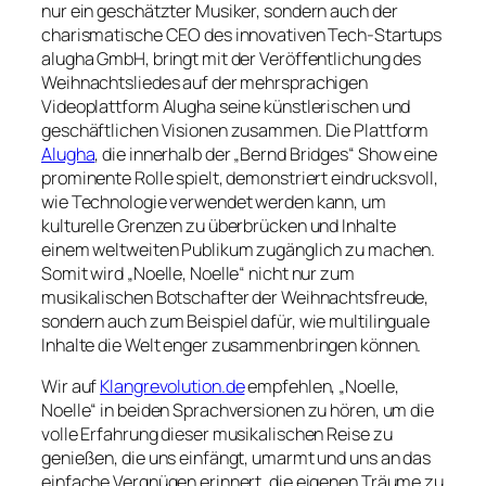
nur ein geschätzter Musiker, sondern auch der
charismatische CEO des innovativen Tech-Startups
alugha GmbH, bringt mit der Veröffentlichung des
Weihnachtsliedes auf der mehrsprachigen
Videoplattform Alugha seine künstlerischen und
geschäftlichen Visionen zusammen. Die Plattform
Alugha
, die innerhalb der „Bernd Bridges“ Show eine
prominente Rolle spielt, demonstriert eindrucksvoll,
wie Technologie verwendet werden kann, um
kulturelle Grenzen zu überbrücken und Inhalte
einem weltweiten Publikum zugänglich zu machen.
Somit wird „Noelle, Noelle“ nicht nur zum
musikalischen Botschafter der Weihnachtsfreude,
sondern auch zum Beispiel dafür, wie multilinguale
Inhalte die Welt enger zusammenbringen können.
Wir auf
Klangrevolution.de
empfehlen, „Noelle,
Noelle“ in beiden Sprachversionen zu hören, um die
volle Erfahrung dieser musikalischen Reise zu
genießen, die uns einfängt, umarmt und uns an das
einfache Vergnügen erinnert, die eigenen Träume zu