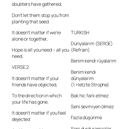
doubters have gathered,
Don’t let them stop you from
planting that seed.
It doesn’t matter if we’re
TURKISH
alone or together,
Dünyalarim (SERGE)
Hope is all you need – all you
(Refrain)
need.
Benim kendi rūyalarim
VERSE 2
Benim kendi
It doesn’t matter if your
dūnyalarim
friends have objected,
(1.+letzte Strophe)
To the direction in which
Bak hic fark etmez
your life has gone.
Seni sevmiyen ölmez
It doesn’t matter if you feel
Fazla düşünme
dejected
Seni durduramazlar