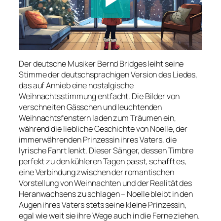
Der deutsche Musiker Bernd Bridges leiht seine
Stimme der deutschsprachigen Version des Liedes,
das auf Anhieb eine nostalgische
Weihnachtsstimmung entfacht. Die Bilder von
verschneiten Gässchen und leuchtenden
Weihnachtsfenstern laden zum Träumen ein,
während die liebliche Geschichte von Noelle, der
immerwährenden Prinzessin ihres Vaters, die
lyrische Fahrt lenkt. Dieser Sänger, dessen Timbre
perfekt zu den kühleren Tagen passt, schafft es,
eine Verbindung zwischen der romantischen
Vorstellung von Weihnachten und der Realität des
Heranwachsens zu schlagen – Noelle bleibt in den
Augen ihres Vaters stets seine kleine Prinzessin,
egal wie weit sie ihre Wege auch in die Ferne ziehen.