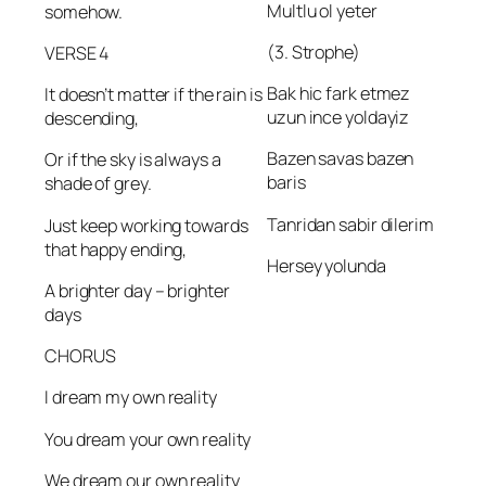
Multlu ol yeter
somehow.
(3. Strophe)
VERSE 4
Bak hic fark etmez
It doesn’t matter if the rain is
uzun ince yoldayiz
descending,
Bazen savas bazen
Or if the sky is always a
baris
shade of grey.
Tanridan sabir dilerim
Just keep working towards
that happy ending,
Hersey yolunda
A brighter day – brighter
days
CHORUS
I dream my own reality
You dream your own reality
We dream our own reality