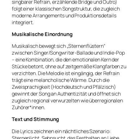
singbarer Refrain, erzählende Bridge und Outro)
folgt einer klassischen Songstruktur, die zugleich
moderne Arrangements und Produktionsdetails
integriert.
Musikalische Einordnung
Musikalisch bewegt sich „Sternenflüstern“
zwischen Singer/Songwriter‑Ballade und Indie‑Pop
– eine Kombination, die den emotionalen Kern der
Stücke betont, ohne auf zeitgemäße Klangfarben zu
verzichten. Die Melodie ist eingängig, der Refrain
trägt eine melancholische Wärme. Durch die
Zweisprachigkeit (Hochdeutsch und Pfälzisch)
gewinnt der Song an Authentizität und öffnet sich
zugleich regional verwurzelten wie überregionalen
Zuhörer*innen.
Text und Stimmung
Die Lyrics zeichnen ein nächtliches Szenario:
Sternenlicht, Sehnsucht, das Festhalten an Liebe