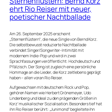
Sternenflüstern: Bernd Korz
ehrt Rio Reiser mit neuer,
poetischer Nachtballade
Am 26. September 2025 erscheint
„Sternenflüstern“, die neue Single von Bernd Korz.
Die selbstbewusst reduzierte Nachtballade
verbindet Singer/Songwriter‑Intimität mit
modernem Indie‑Pop und wird in zwei
Sprachfassungen veröffentlicht: Hochdeutsch und
Pfälzisch. Der Song ist zugleich eine persönliche
Hommage an die Lieder, die Korz zeitlebens geprägt
haben – allen voran Rio Reiser.
Aufgewachsen mit deutschem Rock und Pop,
gehören Namen wie Herbert Grönemeyer, Udo
Lindenberg und Ideal zu den prägenden Größen in
Korz’ musikalischer Sozialisation. Besonders tief hat
ihn Rio Reiser berührt: „Junimond“ begleitete ihn