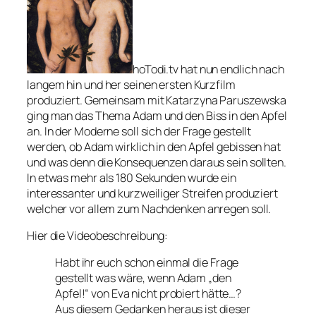
hoTodi.tv hat nun endlich nach
langem hin und her seinen ersten Kurzfilm
produziert. Gemeinsam mit Katarzyna Paruszewska
ging man das Thema Adam und den Biss in den Apfel
an. In der Moderne soll sich der Frage gestellt
werden, ob Adam wirklich in den Apfel gebissen hat
und was denn die Konsequenzen daraus sein sollten.
In etwas mehr als 180 Sekunden wurde ein
interessanter und kurzweiliger Streifen produziert
welcher vor allem zum Nachdenken anregen soll.
Hier die Videobeschreibung:
Habt ihr euch schon einmal die Frage
gestellt was wäre, wenn Adam „den
Apfel!“ von Eva nicht probiert hätte…?
Aus diesem Gedanken heraus ist dieser