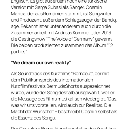
Englisch. Es gibt außerdem noch eine türkische
Version mit Serge Subasi als Sänger. Cosmin
Marica, der aus Rumänien stammt, ist Songwriter
und Produzent, außerdem Schlagzeuger der Band q.
age. Bekannt ist er unter anderem auch durch die
Zusammenarbeit mit Andreas Kümmert, der 2013
die Castingshow “The Voice of Germany” gewann.
Die beiden produzierten zusammen das Album “12
parties”.
“We dream our own reality”
Als Soundtrack des Kurzfilms “Berndout”, der mit
dem Publikumspreis des internationalen
Kurzfilmfestivals BermudaShorts ausgezeichnet
wurde, wurde der Song deshalb ausgewählt, weil er
die Message des Films musikalisch wiedergibt. “Das,
was wir uns vorstellen, wird auch zur Realität. Die
Macht der Wünsche” – beschreibt Cosmin selbst als
die Essenz des Songs.
Der Charakter Bernd, Hauptdarsteller des Kurzfilms,