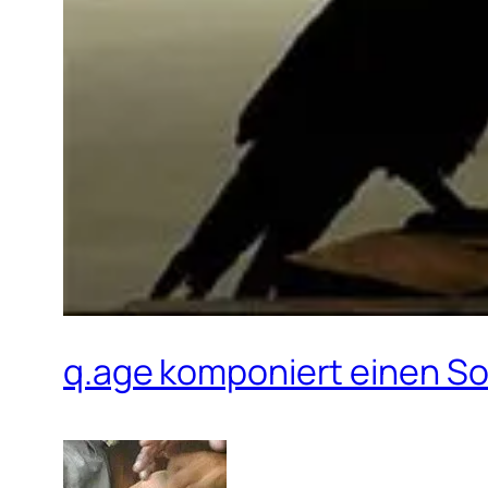
q.age komponiert einen Son