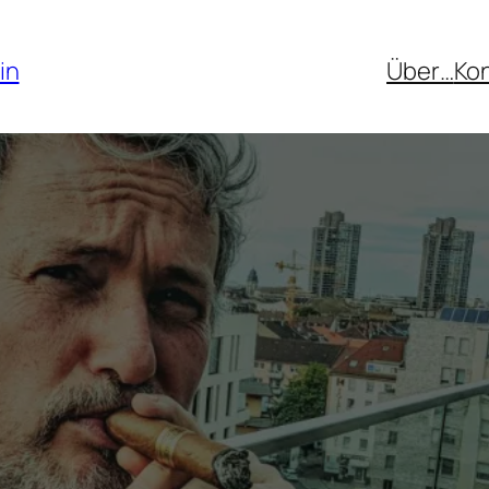
in
Über…
Ko