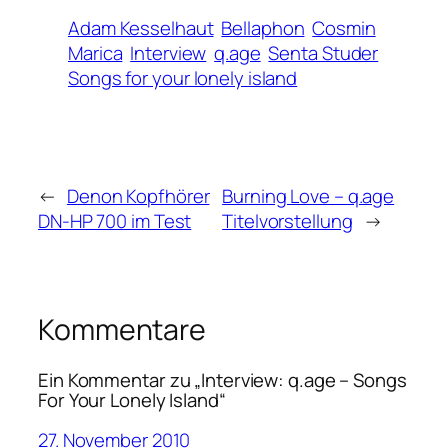
Adam Kesselhaut
Bellaphon
Cosmin
Marica
Interview
q.age
Senta Studer
Songs for your lonely island
←
Denon Kopfhörer
Burning Love – q.age
DN-HP 700 im Test
Titelvorstellung
→
Kommentare
Ein Kommentar zu „Interview: q.age – Songs
For Your Lonely Island“
27. November 2010