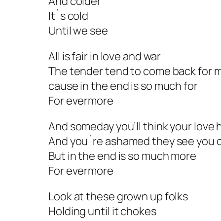
And colder
It`s cold
Until we see
All is fair in love and war
The tender tend to come back for 
cause in the end is so much for
For evermore
And someday you’ll think your love 
And you`re ashamed they see you 
But in the end is so much more
For evermore
Look at these grown up folks
Holding until it chokes