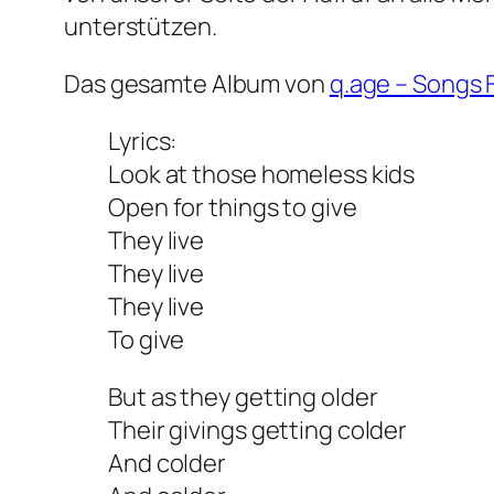
unterstützen.
Das gesamte Album von
q.age – Songs F
Lyrics:
Look at those homeless kids
Open for things to give
They live
They live
They live
To give
But as they getting older
Their givings getting colder
And colder