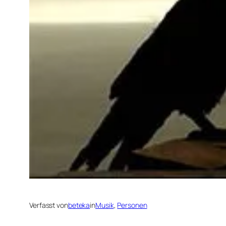
Verfasst von
beteka
in
Musik
, 
Personen