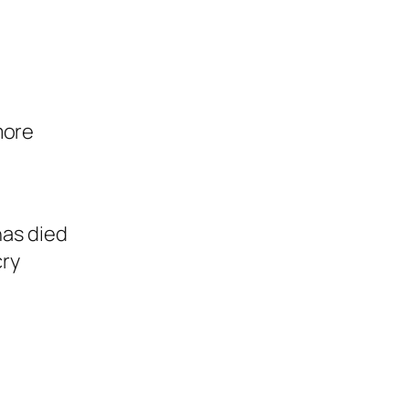
more
has died
cry