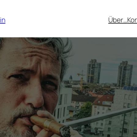
in
Über…
Ko