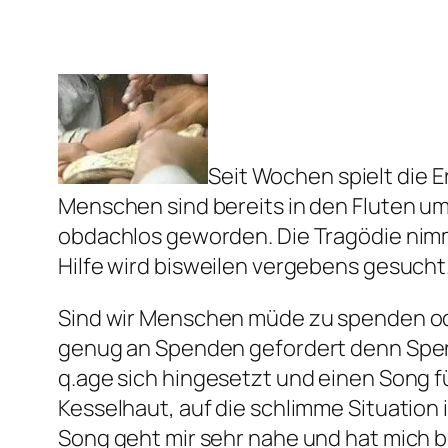
Seit Wochen spielt die E
Menschen sind bereits in den Fluten 
obdachlos geworden. Die Tragödie nimmt
Hilfe wird bisweilen vergebens gesucht
Sind wir Menschen müde zu spenden od
genug an Spenden gefordert denn Spe
q.age sich hingesetzt und einen Song f
Kesselhaut, auf die schlimme Situatio
Song geht mir sehr nahe und hat mich b