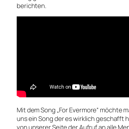
berichten.
Mit dem Song „For Evermore“ möchte man
uns ein Song der es wirklich geschafft 
von unserer Seite der Aufruf an alle M