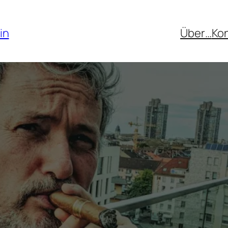
in
Über…
Ko