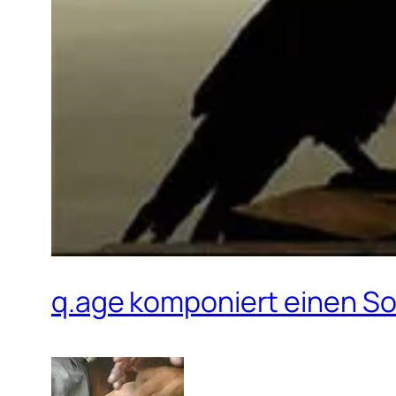
q.age komponiert einen Son