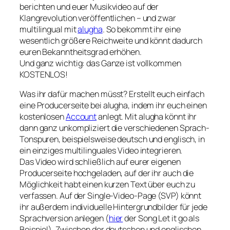
berichten und euer Musikvideo auf der
Klangrevolution veröffentlichen – und zwar
multilingual mit
alugha
. So bekommt ihr eine
wesentlich größere Reichweite und könnt dadurch
euren Bekanntheitsgrad erhöhen.
Und ganz wichtig: das Ganze ist vollkommen
KOSTENLOS!
Was ihr dafür machen müsst? Erstellt euch einfach
eine Producerseite bei alugha, indem ihr euch einen
kostenlosen
Account
anlegt. Mit alugha könnt ihr
dann ganz unkompliziert die verschiedenen Sprach-
Tonspuren, beispielsweise deutsch und englisch, in
ein einziges multilinguales Video integrieren.
Das Video wird schließlich auf eurer eigenen
Producerseite hochgeladen, auf der ihr auch die
Möglichkeit habt einen kurzen Text über euch zu
verfassen. Auf der Single-Video-Page (SVP) könnt
ihr außerdem individuelle Hintergrundbilder für jede
Sprachversion anlegen (
hier
der Song
Let it go
als
Beispiel). Zwischen der deutschen und englischen