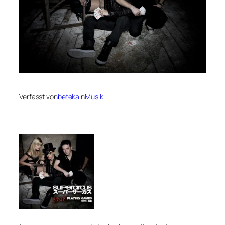
Verfasst von
beteka
in
Musik