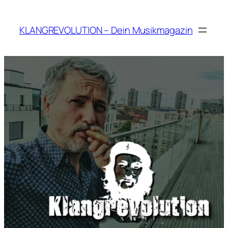
Zum
Inhalt
KLANGREVOLUTION – Dein Musikmagazin
springen