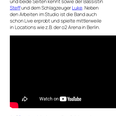
und beide Seiten kennt sowie der Bassistin
Steff
und dem Schlagzeuger
Luke
. Neben
den Arbeiten im Studio ist die Band auch
schon Live erprobt und spielte mittlerweile
in Locations wie z.B. der o2 Arena in Berlin.