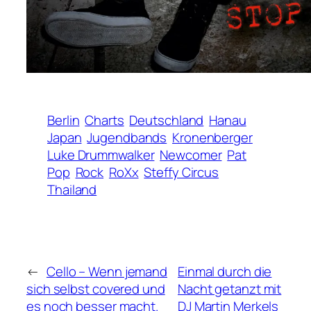
Berlin
Charts
Deutschland
Hanau
Japan
Jugendbands
Kronenberger
Luke Drummwalker
Newcomer
Pat
Pop
Rock
RoXx
Steffy Circus
Thailand
←
Cello – Wenn jemand
Einmal durch die
sich selbst covered und
Nacht getanzt mit
es noch besser macht.
DJ Martin Merkels