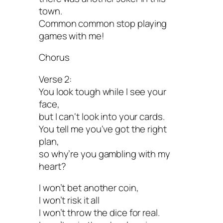
town.
Common common stop playing
games with me!
Chorus
Verse 2:
You look tough while I see your
face,
but I can‘t look into your cards.
You tell me you‘ve got the right
plan,
so why’re you gambling with my
heart?
I won’t bet another coin,
I won’t risk it all
I won’t throw the dice for real.