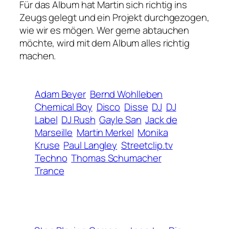
Für das Album hat Martin sich richtig ins
Zeugs gelegt und ein Projekt durchgezogen,
wie wir es mögen. Wer gerne abtauchen
möchte, wird mit dem Album alles richtig
machen.
Adam Beyer
Bernd Wohlleben
Chemical Boy
Disco
Disse
DJ
DJ
Label
DJ Rush
Gayle San
Jack de
Marseille
Martin Merkel
Monika
Kruse
Paul Langley
Streetclip.tv
Techno
Thomas Schumacher
Trance