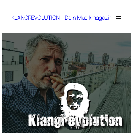
Zum
Inhalt
KLANGREVOLUTION – Dein Musikmagazin
springen