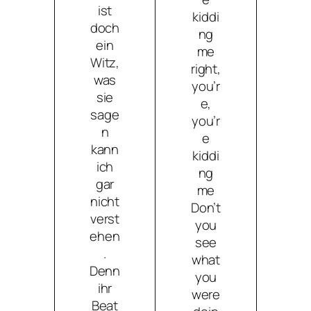
ist
kiddi
doch
ng
ein
me
Witz,
right,
was
you’r
sie
e,
sage
you’r
n
e
kann
kiddi
ich
ng
gar
me
nicht
Don’t
verst
you
ehen
see
.
what
Denn
you
ihr
were
Beat