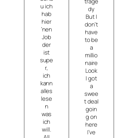
trage
u ich
dy
hab
But I
hier
don’t
’nen
have
Job
to be
der
a
ist
millio
supe
naire
r,
Look
ich
I got
kann
a
alles
swee
lese
t deal
n
goin
was
g on
ich
here
will.
I’ve
All