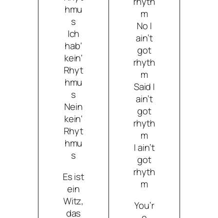
rhyth
hmu
m
s
No I
Ich
ain’t
hab‘
got
kein‘
rhyth
Rhyt
m
hmu
Said I
s
ain’t
Nein
got
kein‘
rhyth
Rhyt
m
hmu
I ain’t
s
got
rhyth
Es ist
m
ein
Witz,
You’r
das
e