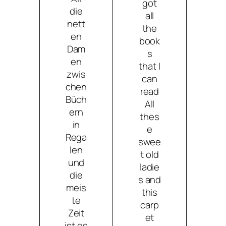
got
die
all
nett
the
en
book
Dam
s
en
that I
zwis
can
chen
read
Büch
All
ern
thes
in
e
Rega
swee
len
t old
und
ladie
die
s and
meis
this
te
carp
Zeit
et
ist es