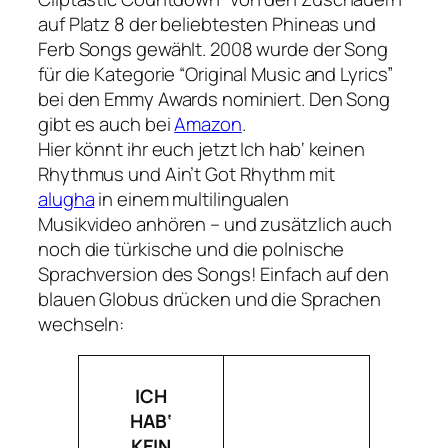
auf Platz 8 der beliebtesten Phineas und
Ferb Songs gewählt. 2008 wurde der Song
für die Kategorie “Original Music and Lyrics”
bei den Emmy Awards nominiert. Den Song
gibt es auch bei
Amazon
.
Hier könnt ihr euch jetzt
Ich hab‘ keinen
Rhythmus
und
Ain’t Got Rhythm
mit
alugha
in einem multilingualen
Musikvideo anhören – und zusätzlich auch
noch die türkische und die polnische
Sprachversion des Songs! Einfach auf den
blauen Globus drücken und die Sprachen
wechseln:
ICH
HAB‘
KEIN