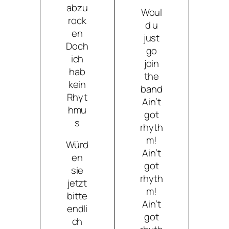
abzu
Woul
rock
d u
en
just
Doch
go
ich
join
hab
the
kein
band
Rhyt
Ain’t
hmu
got
s
rhyth
m!
Würd
Ain’t
en
got
sie
rhyth
jetzt
m!
bitte
Ain’t
endli
got
ch