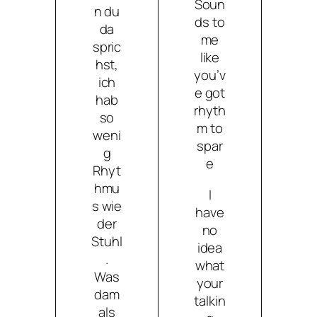
Soun
n du
ds to
da
me
spric
like
hst,
you’v
ich
e got
hab
rhyth
so
m to
weni
spar
g
e
Rhyt
hmu
I
s wie
have
der
no
Stuhl
idea
.
what
Was
your
dam
talkin
als