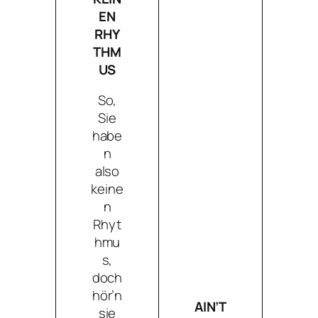
EN
RHY
THM
US
So,
Sie
habe
n
also
keine
n
Rhyt
hmu
s,
doch
hör’n
AIN’T
sie