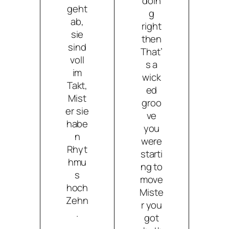
doin
geht
g
ab,
right
sie
then
sind
That’
voll
s a
im
wick
Takt,
ed
Mist
groo
er sie
ve
habe
you
n
were
Rhyt
starti
hmu
ng to
s
move
hoch
Miste
Zehn
r you
.
got