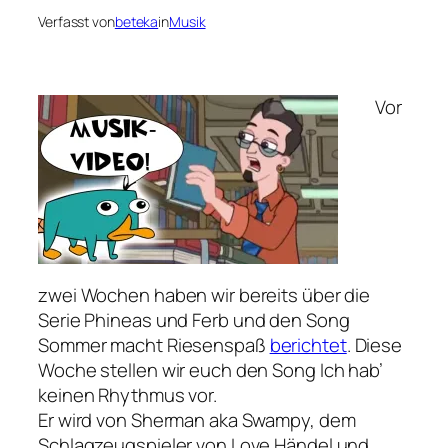
Verfasst von
beteka
in
Musik
Vor
zwei Wochen haben wir bereits über die
Serie
Phineas und Ferb
und den Song
Sommer macht Riesenspaß
berichtet
. Diese
Woche stellen wir euch den Song
Ich hab’
keinen Rhythmus
vor.
Er wird von Sherman aka Swampy, dem
Schlagzeugspieler von Love Händel und