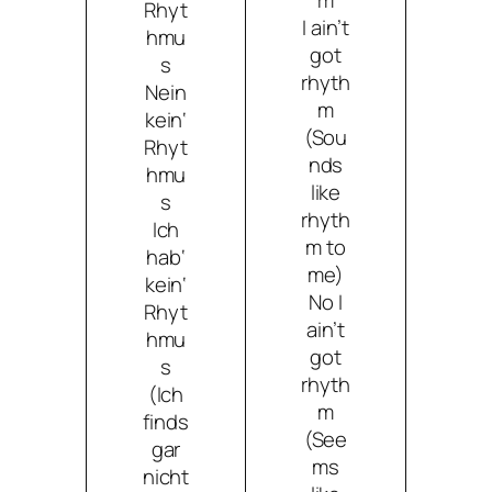
Rhyt
I ain’t
hmu
got
s
rhyth
Nein
m
kein‘
(Sou
Rhyt
nds
hmu
like
s
rhyth
Ich
m to
hab‘
me)
kein‘
No I
Rhyt
ain’t
hmu
got
s
rhyth
(Ich
m
finds
(See
gar
ms
nicht