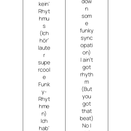
dow
kein‘
n
Rhyt
som
hmu
e
s
funky
(Ich
sync
hör’
opati
laute
on)
r
I ain’t
supe
got
rcool
rhyth
e
m
Funk
(But
y-
you
Rhyt
got
hme
that
n)
beat)
Ich
No I
hab‘