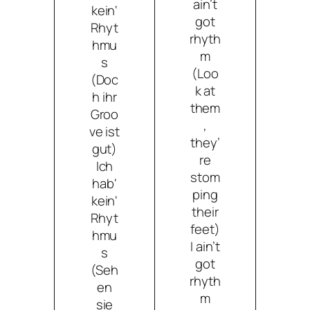
ain’t
kein‘
got
Rhyt
rhyth
hmu
m
s
(Loo
(Doc
k at
h ihr
them
Groo
,
ve ist
they’
gut)
re
Ich
stom
hab‘
ping
kein‘
their
Rhyt
feet)
hmu
I ain’t
s
got
(Seh
rhyth
en
m
sie