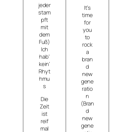
jeder
It’s
stam
time
pft
for
mit
you
dem
to
Fuß)
rock
Ich
a
hab‘
bran
kein‘
d
Rhyt
new
hmu
gene
s
ratio
n
Die
(Bran
Zeit
d
ist
new
reif
gene
mal