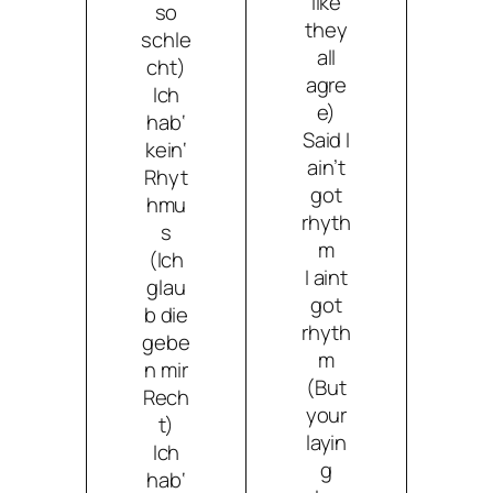
like
so
they
schle
all
cht)
agre
Ich
e)
hab‘
Said I
kein‘
ain’t
Rhyt
got
hmu
rhyth
s
m
(Ich
I aint
glau
got
b die
rhyth
gebe
m
n mir
(But
Rech
your
t)
layin
Ich
g
hab‘