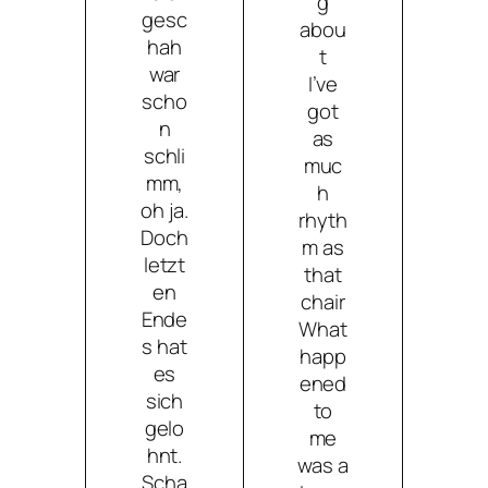
g
gesc
abou
hah
t
war
I’ve
scho
got
n
as
schli
muc
mm,
h
oh ja.
rhyth
Doch
m as
letzt
that
en
chair
Ende
What
s hat
happ
es
ened
sich
to
gelo
me
hnt.
was a
Scha