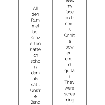
need
my
All
face
den
on t-
Rum
shirt
mel
s
bei
Or hit
Konz
a
erten
pow
hatte
er-
ich
chor
scho
d
n
guita
dam
r
als
They
satt.
were
Uns’r
screa
e
ming
Band