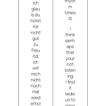
rhyth
Ich
m
glau
times
b du
10
hörst
mir
I
nicht
think
gut
perh
zu
aps
Freu
that
nd,
your
ich
not
will
listen
mich
ing
nicht
I find
noch
it
mal
tedio
wied
us to
erhol
repe