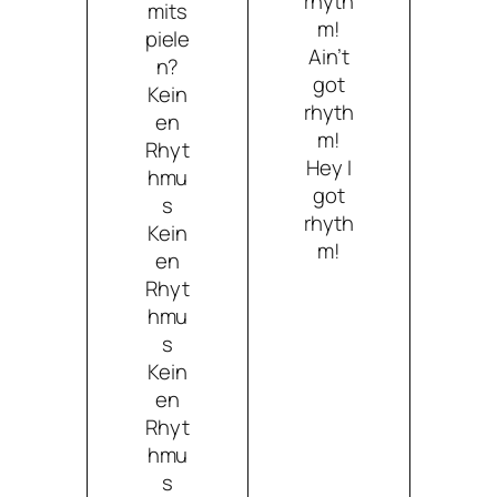
rhyth
mits
m!
piele
Ain’t
n?
got
Kein
rhyth
en
m!
Rhyt
Hey I
hmu
got
s
rhyth
Kein
m!
en
Rhyt
hmu
s
Kein
en
Rhyt
hmu
s