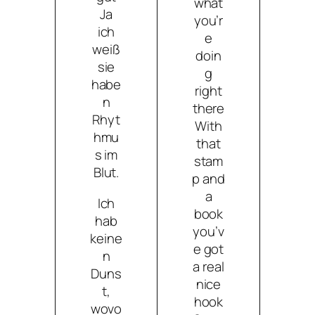
what
Ja
you’r
ich
e
weiß
doin
sie
g
habe
right
n
there
Rhyt
With
hmu
that
s im
stam
Blut.
p and
a
Ich
book
hab
you’v
keine
e got
n
a real
Duns
nice
t,
hook
wovo