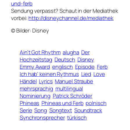
und-ferb
Sendung verpasst? Schaut in der Mediathek
vorbei:
http://disneychannel.de/mediathek
© Bilder: Disney
Ain’t Got Rhythm
alugha
Der
Hochzeitstag
Deutsch
Disney
Emmy Award
englisch
Episode
Ferb
Ich hab‘ keinen Rythmus
Lied
Love
Händel
Lyrics
Manuel Straube
mehrsprachig
multilingual
Nominierung
Patrick Schröder
Phineas
Phineas und Ferb
polnisch
Serie
Song
Songtext
Soundtrack
Synchronsprecher
türkisch