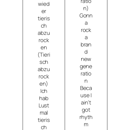
ratio
wied
n)
er
Gonn
tieris
a
ch
rock
abzu
a
rock
bran
en
d
(Tieri
new
sch
gene
abzu
ratio
rock
n
en)
Beca
Ich
use I
hab
ain’t
Lust
got
mal
rhyth
tieris
m
ch