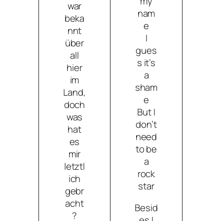
my
war
nam
beka
e
nnt
I
über
gues
all
s it’s
hier
a
im
sham
Land,
e
doch
But I
was
don’t
hat
need
es
to be
mir
a
letztl
rock
ich
star
gebr
acht
Besid
?
es I