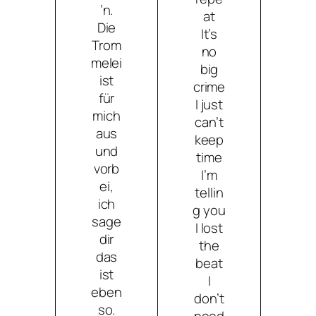
’n.
at
Die
It’s
Trom
no
melei
big
ist
crime
für
I just
mich
can’t
aus
keep
und
time
vorb
I’m
ei,
tellin
ich
g you
sage
I lost
dir
the
das
beat
ist
I
eben
don’t
so.