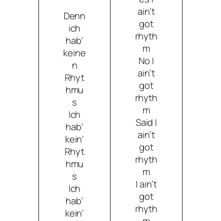
ain’t
Denn
got
ich
rhyth
hab‘
m
keine
No I
n
ain’t
Rhyt
got
hmu
rhyth
s
m
Ich
Said I
hab‘
ain’t
kein‘
got
Rhyt
rhyth
hmu
m
s
I ain’t
Ich
got
hab‘
rhyth
kein‘
m