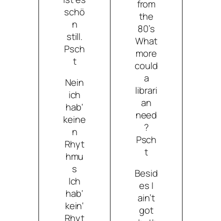
from
schö
the
n
80’s
still.
What
Psch
more
t
could
a
Nein
librari
ich
an
hab‘
need
keine
?
n
Psch
Rhyt
t
hmu
s
Besid
Ich
es I
hab‘
ain’t
kein‘
got
Rhyt