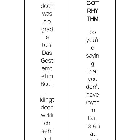
GOT
doch
RHY
was
THM
sie
grad
So
e
you’r
tun:
e
Das
sayin
Gest
g
emp
that
el im
you
Buch
don’t
,
have
klingt
rhyth
doch
m
wirkli
But
ch
listen
sehr
at
gut