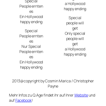
Special
a Hollywood
People ernten
happy ending
es
Ein Hollywood
Special
happy ending
people will
get
Special
Only special
People ernten
people will
es
get
Nur Special
a Hollywood
People ernten
happy ending
es
Ein Hollywood
happy ending
2013@copyright by Cosmin Marica / Christopher
Payne
Mehr Infos zu Q.Age findet ihr auf ihrer
Website
und
auf
Facebook
!