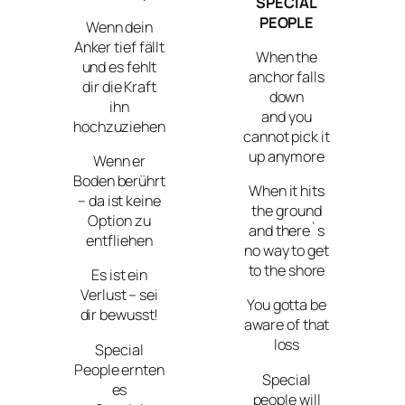
SPECIAL
PEOPLE
Wenn dein
Anker tief fällt
When the
und es fehlt
anchor falls
dir die Kraft
down
ihn
and you
hochzuziehen
cannot pick it
up anymore
Wenn er
Boden berührt
When it hits
– da ist keine
the ground
Option zu
and there`s
entfliehen
no way to get
to the shore
Es ist ein
Verlust – sei
You gotta be
dir bewusst!
aware of that
loss
Special
People ernten
Special
es
people will