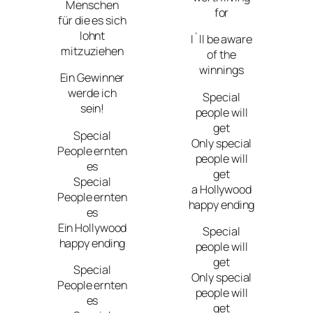
Menschen
for
für die es sich
lohnt
I`ll be aware
mitzuziehen
of the
winnings
Ein Gewinner
werde ich
Special
sein!
people will
get
Special
Only special
People ernten
people will
es
get
Special
a Hollywood
People ernten
happy ending
es
Ein Hollywood
Special
happy ending
people will
get
Special
Only special
People ernten
people will
es
get