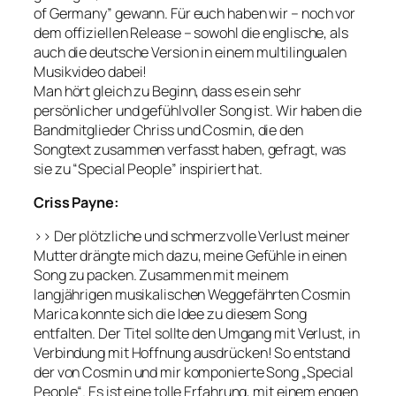
of Germany” gewann. Für euch haben wir – noch vor
dem offiziellen Release – sowohl die englische, als
auch die deutsche Version in einem multilingualen
Musikvideo dabei!
Man hört gleich zu Beginn, dass es ein sehr
persönlicher und gefühlvoller Song ist. Wir haben die
Bandmitglieder Chriss und Cosmin, die den
Songtext zusammen verfasst haben, gefragt, was
sie zu “Special People” inspiriert hat.
Criss Payne:
>> Der plötzliche und schmerzvolle Verlust meiner
Mutter drängte mich dazu, meine Gefühle in einen
Song zu packen. Zusammen mit meinem
langjährigen musikalischen Weggefährten Cosmin
Marica konnte sich die Idee zu diesem Song
entfalten. Der Titel sollte den Umgang mit Verlust, in
Verbindung mit Hoffnung ausdrücken! So entstand
der von Cosmin und mir komponierte Song „Special
People“. Es ist eine tolle Erfahrung, mit einem engen