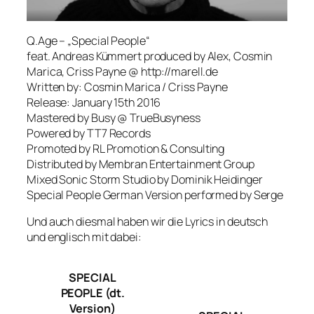
Q.Age – „Special People“
feat. Andreas Kümmert produced by Alex, Cosmin
Marica, Criss Payne @ http://marell.de
Written by: Cosmin Marica / Criss Payne
Release: January 15th 2016
Mastered by Busy @ TrueBusyness
Powered by TT7 Records
Promoted by RL Promotion & Consulting
Distributed by Membran Entertainment Group
Mixed Sonic Storm Studio by Dominik Heidinger
Special People German Version performed by Serge
Und auch diesmal haben wir die Lyrics in deutsch
und englisch mit dabei:
SPECIAL
PEOPLE (dt.
Version)