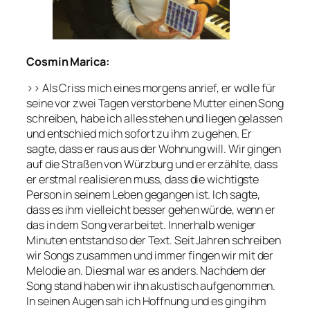
Cosmin Marica:
>> Als Criss mich eines morgens anrief, er wolle für
seine vor zwei Tagen verstorbene Mutter einen Song
schreiben, habe ich alles stehen und liegen gelassen
und entschied mich sofort zu ihm zu gehen. Er
sagte, dass er raus aus der Wohnung will. Wir gingen
auf die Straßen von Würzburg und er erzählte, dass
er erstmal realisieren muss, dass die wichtigste
Person in seinem Leben gegangen ist. Ich sagte,
dass es ihm vielleicht besser gehen würde, wenn er
das in dem Song verarbeitet. Innerhalb weniger
Minuten entstand so der Text. Seit Jahren schreiben
wir Songs zusammen und immer fingen wir mit der
Melodie an. Diesmal war es anders. Nachdem der
Song stand haben wir ihn akustisch aufgenommen.
In seinen Augen sah ich Hoffnung und es ging ihm