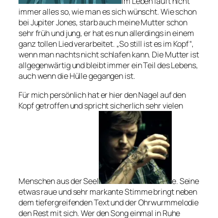
Im Leben läuft nicht
immer alles so, wie man es sich wünscht. Wie schon
bei Jupiter Jones, starb auch meine Mutter schon
sehr früh und jung, er hat es nun allerdings in einem
ganz tollen Lied verarbeitet. „So still ist es im Kopf“,
wenn man nachts nicht schlafen kann. Die Mutter ist
allgegenwärtig und bleibt immer ein Teil des Lebens,
auch wenn die Hülle gegangen ist.
Für mich persönlich hat er hier den Nagel auf den
Kopf getroffen und spricht sicherlich sehr vielen
Menschen aus der Seel
e. Seine
etwas raue und sehr markante Stimme bringt neben
dem tiefergreifenden Text und der Ohrwurmmelodie
den Rest mit sich. Wer den Song einmal in Ruhe