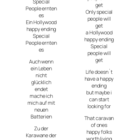
Special
get
People ernten
Only special
es
people will
Ein Hollywood
get
happy ending
a Hollywood
Special
happy ending
People ernten
Special
es
people will
get
Auch wenn
ein Leben
Life doesn`t
nicht
have a happy
glücklich
ending
endet
but maybe i
mache ich
can start
mich auf mit
looking for
neuen
Batterien
That caravan
of ones
Zu der
happy folks
Karawane der
worth living