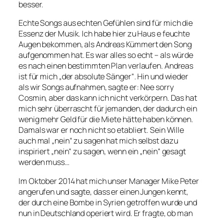
besser.
Echte Songs aus echten Gefühlen sind für mich die
Essenz der Musik. Ich habe hier zu Haus e feuchte
Augen bekommen, als Andreas Kümmert den Song
aufgenommen hat. Es war alles so echt – als würde
es nach einen bestimmten Plan verlaufen. Andreas
ist für mich „der absolute Sänger“. Hin und wieder
als wir Songs aufnahmen, sagte er: Nee sorry
Cosmin, aber das kann ich nicht verkörpern. Das hat
mich sehr überrascht für jemanden, der dadurch ein
wenig mehr Geld für die Miete hätte haben können.
Damals war er noch nicht so etabliert. Sein Wille
auch mal „nein“ zu sagen hat mich selbst dazu
inspiriert „nein“ zu sagen, wenn ein „nein“ gesagt
werden muss…
Im Oktober 2014 hat mich unser Manager Mike Peter
angerufen und sagte, dass er einen Jungen kennt,
der durch eine Bombe in Syrien getroffen wurde und
nun in Deutschland operiert wird. Er fragte, ob man