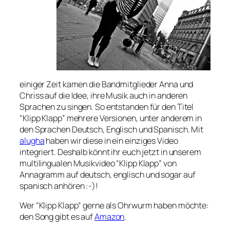
einiger Zeit kamen die Bandmitglieder Anna und
Chriss auf die Idee, ihre Musik auch in anderen
Sprachen zu singen. So entstanden für den Titel
“Klipp Klapp” mehrere Versionen, unter anderem in
den Sprachen Deutsch, Englisch und Spanisch. Mit
alugha
haben wir diese in ein einziges Video
integriert. Deshalb könnt ihr euch jetzt in unserem
multilingualen Musikvideo “Klipp Klapp” von
Annagramm auf deutsch, englisch und sogar auf
spanisch anhören :-)!
Wer “Klipp Klapp” gerne als Ohrwurm haben möchte:
den Song gibt es auf
Amazon
.