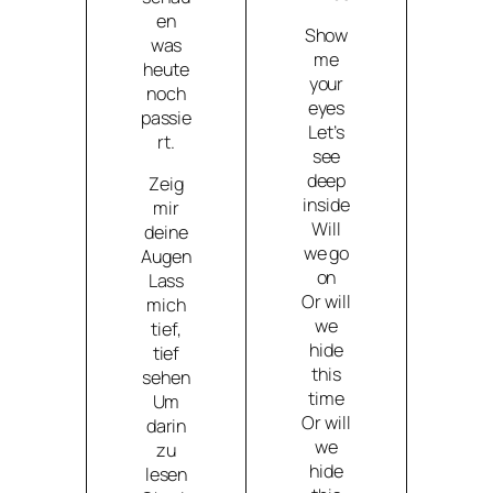
en
Show
was
me
heute
your
noch
eyes
passie
Let’s
rt.
see
deep
Zeig
inside
mir
Will
deine
we go
Augen
on
Lass
Or will
mich
we
tief,
hide
tief
this
sehen
time
Um
Or will
darin
we
zu
hide
lesen