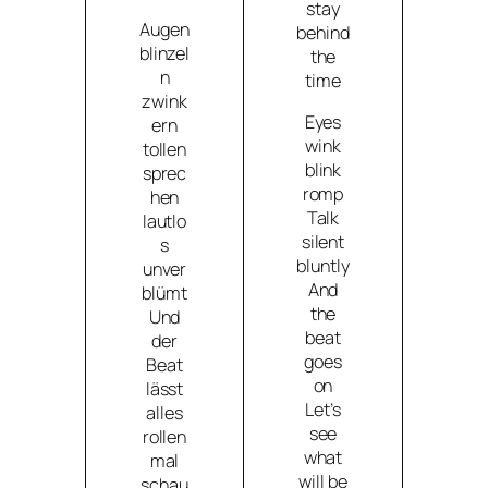
stay
Augen
behind
blinzel
the
n
time
zwink
Eyes
ern
wink
tollen
blink
sprec
romp
hen
Talk
lautlo
silent
s
bluntly
unver
And
blümt
the
Und
beat
der
goes
Beat
on
lässt
Let’s
alles
see
rollen
what
mal
will be
schau