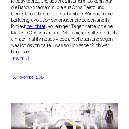
Kreativköpfe… und das alles in Einem. So kann man
die Band Annagramm, die aus Anna Beetz und
Chriss Gross besteht, umschreiben. Wir haben hier
bei Klangrevolution schon über die beiden und ihr
Projekt
berichtet
. Vor einigen Tagen hatte ich eine
Mail von Chriss in meiner Mailbox, ich solle mir doch
einfach mal ihr neues Video anschauen und sagen
was ich davon halte… was soll ich sagen? Ich war
begeistert!
(mehr …)
16. November 2013