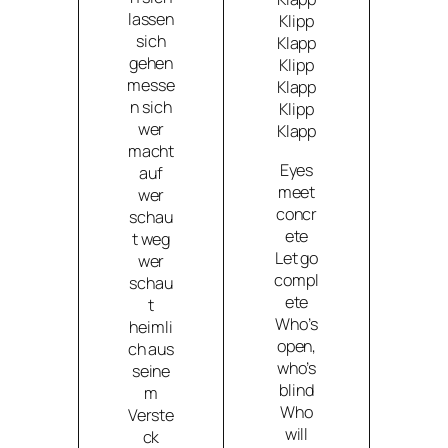
lassen
Klipp
sich
Klapp
gehen
Klipp
messe
Klapp
n sich
Klipp
wer
Klapp
macht
Eyes
auf
meet
wer
concr
schau
ete
t weg
Let go
wer
compl
schau
ete
t
Who’s
heimli
open,
ch aus
who’s
seine
blind
m
Who
Verste
will
ck