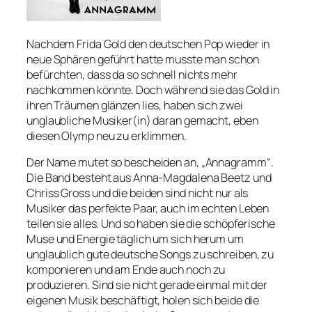
Nachdem Frida Gold den deutschen Pop wieder in
neue Sphären geführt hatte musste man schon
befürchten, dass da so schnell nichts mehr
nachkommen könnte. Doch während sie das Gold in
ihren Träumen glänzen lies, haben sich zwei
unglaubliche Musiker(in) daran gemacht, eben
diesen Olymp neu zu erklimmen.
Der Name mutet so bescheiden an, „Annagramm“.
Die Band besteht aus Anna-Magdalena Beetz und
Chriss Gross und die beiden sind nicht nur als
Musiker das perfekte Paar, auch im echten Leben
teilen sie alles. Und so haben sie die schöpferische
Muse und Energie täglich um sich herum um
unglaublich gute deutsche Songs zu schreiben, zu
komponieren und am Ende auch noch zu
produzieren. Sind sie nicht gerade einmal mit der
eigenen Musik beschäftigt, holen sich beide die