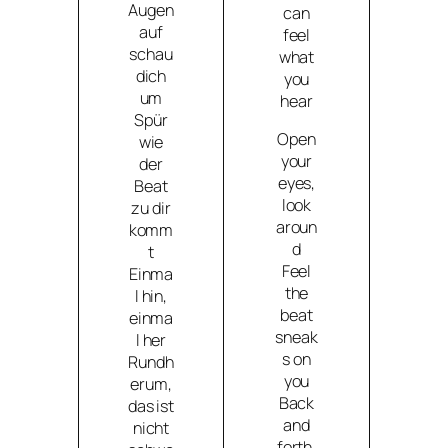
Augen
can
auf
feel
schau
what
dich
you
um
hear
Spür
Open
wie
your
der
eyes,
Beat
look
zu dir
aroun
komm
d
t
Feel
Einma
the
l hin,
beat
einma
sneak
l her
s on
Rundh
you
erum,
Back
das ist
and
nicht
forth,