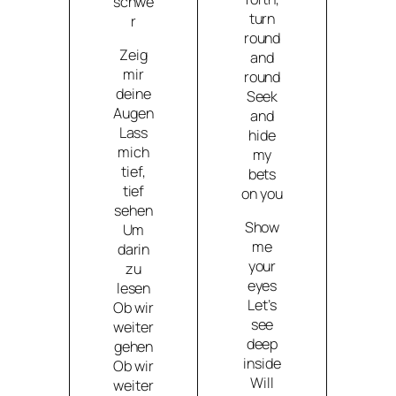
schwe
turn
r
round
Zeig
and
mir
round
deine
Seek
Augen
and
Lass
hide
mich
my
tief,
bets
tief
on you
sehen
Show
Um
me
darin
your
zu
eyes
lesen
Let’s
Ob wir
see
weiter
deep
gehen
inside
Ob wir
Will
weiter