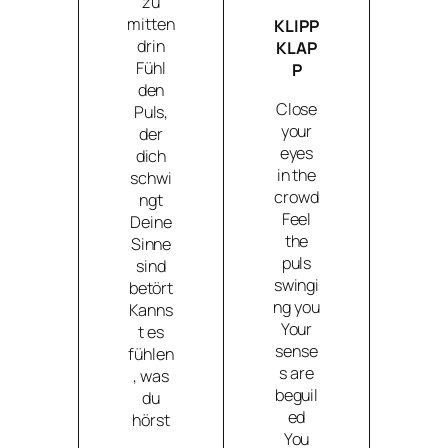
zu
mitten
KLIPP
drin
KLAP
Fühl
P
den
Close
Puls,
your
der
eyes
dich
in the
schwi
crowd
ngt
Feel
Deine
the
Sinne
puls
sind
swingi
betört
ng you
Kanns
Your
t es
sense
fühlen
s are
, was
beguil
du
ed
hörst
You