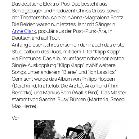
Das deutsche Elektro-Pop-Duo besteht aus
Schlagzeuger und Produzent Chriss Gross, sowie
der Theaterschauspielerin Anna-Magdalena Beetz.
Die Beiden waren nun letztes Jahr mit Sängerin
Anne Clark
, populär aus der Post-Punk-Ära, in
Deutschland auf Tour.
Anfang diesen Jahres erschien dann auch das erste
Studioalbum des Duos, mit dem Titel “Klipp Klapp”
via Finetunes. Das Album umfasst neben der ersten
Single-Auskopplung “Klipp Klapp” zwölf weitere
Songs, unter anderem “Biene” und “Ich Lass los”.
Gemischt wurde das Album von Philipp Hoppen
(Deichkind, Kraftclub, Die Ärzte), Aiko Rohd (Tim
Bendzko) und Markus Born (Wallis Bird). Das Master
stammt von Sascha ‘Busy’ Bühren (Marteria, Seeed,
Max Herre).
Vor