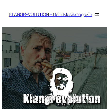
Zum
Inhalt
KLANGREVOLUTION – Dein Musikmagazin
springen