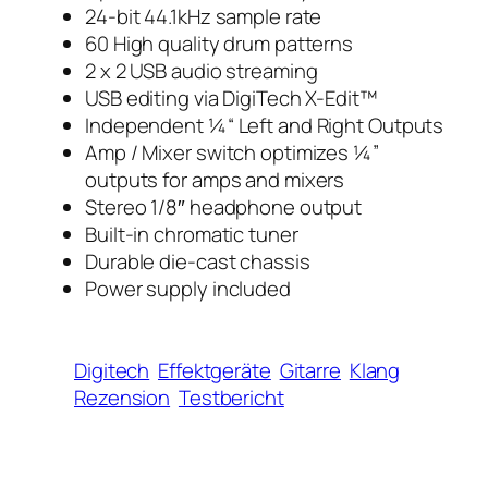
24-bit 44.1kHz sample rate
60 High quality drum patterns
2 x 2 USB audio streaming
USB editing via DigiTech X-Edit™
Independent ¼“ Left and Right Outputs
Amp / Mixer switch optimizes ¼”
outputs for amps and mixers
Stereo 1/8″ headphone output
Built-in chromatic tuner
Durable die-cast chassis
Power supply included
Digitech
Effektgeräte
Gitarre
Klang
Rezension
Testbericht