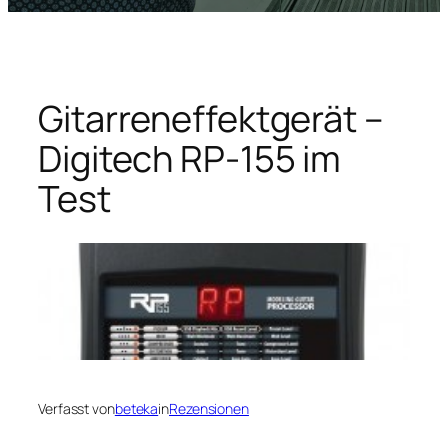
Gitarreneffektgerät –
Digitech RP-155 im
Test
Verfasst von
beteka
in
Rezensionen