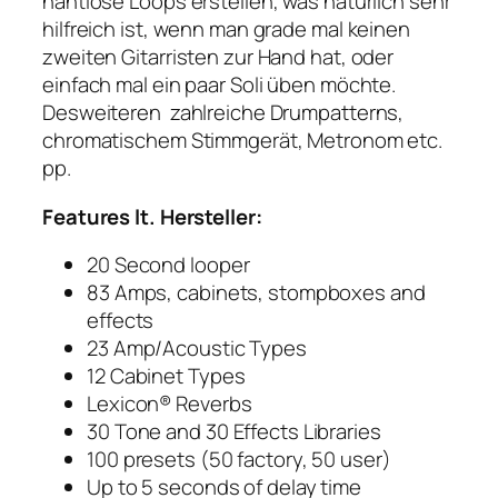
nahtlose Loops erstellen, was natürlich sehr
hilfreich ist, wenn man grade mal keinen
zweiten Gitarristen zur Hand hat, oder
einfach mal ein paar Soli üben möchte.
Desweiteren zahlreiche Drumpatterns,
chromatischem Stimmgerät, Metronom etc.
pp.
Features lt. Hersteller:
20 Second looper
83 Amps, cabinets, stompboxes and
effects
23 Amp/Acoustic Types
12 Cabinet Types
Lexicon® Reverbs
30 Tone and 30 Effects Libraries
100 presets (50 factory, 50 user)
Up to 5 seconds of delay time