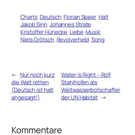
Charts
Deutsch
Florian Speer
Halt
Jakob Sinn
Johannes Strate
Kristoffer Hünecke
Liebe
Musik
Niels Grötsch
Revolverheld
Song
←
Nur noch kurz
Water is Right – Rolf
die Welt retten
Stahlhofen als
(Deutsch ist halt
Weltwasserbotschafter
angesagt!)
der UN Habitat
→
Kommentare