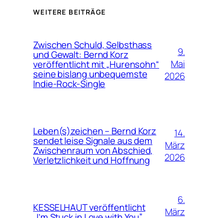
WEITERE BEITRÄGE
Zwischen Schuld, Selbsthass
9.
und Gewalt: Bernd Korz
Mai
veröffentlicht mit „Hurensohn“
seine bislang unbequemste
2026
Indie-Rock-Single
Leben(s)zeichen – Bernd Korz
14.
sendet leise Signale aus dem
März
Zwischenraum von Abschied,
2026
Verletzlichkeit und Hoffnung
6.
KESSELHAUT veröffentlicht
März
„I’m Stuck in Love with You”