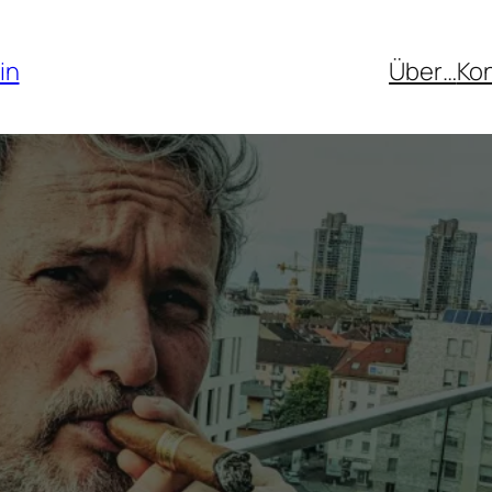
in
Über…
Ko