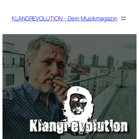
Zum
Inhalt
KLANGREVOLUTION – Dein Musikmagazin
springen