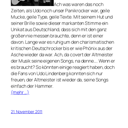
Ach was waren das noch
Zeiten, als Udo noch unser Panikrocker war, geile
Mucke, geile Type, geile Texte. Mit seinem Hut und
seiner Brille sowie dieser markanten Stimme ein
Unikat aus Deutschland, dass sich mit den ganz
großen nie messen brauchte, denn er ist einer
davon. Lange war es ruhig um den charismatischen
kritischen Deutschrocker bis er wie Phönix aus der
Asche wieder da war. Ach, da covert der Altmeister
der Musik seine eigenen Songs, na denne…. Wenn er
es braucht? So könnten einige reagiert haben, doch
die Fans von Udo Lindenberg konnten sich nur
freuen, der Altmeister ist wieder da, seine Songs
einfach der Hammer.
(mehr …)
21. November 2011