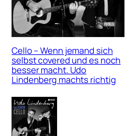
Cello – Wenn jemand sich
selbst covered und es noch
besser macht. Udo
Lindenberg machts richtig