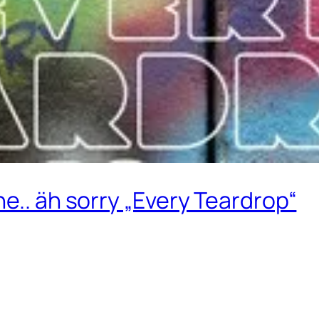
e.. äh sorry „Every Teardrop“