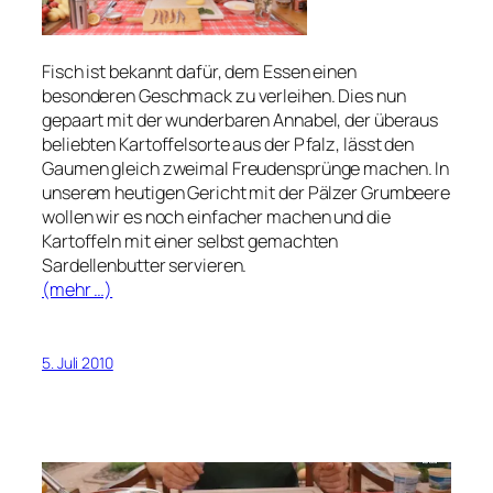
Fisch ist bekannt dafür, dem Essen einen
besonderen Geschmack zu verleihen. Dies nun
gepaart mit der wunderbaren Annabel, der überaus
beliebten Kartoffelsorte aus der Pfalz, lässt den
Gaumen gleich zweimal Freudensprünge machen. In
unserem heutigen Gericht mit der Pälzer Grumbeere
wollen wir es noch einfacher machen und die
Kartoffeln mit einer selbst gemachten
Sardellenbutter servieren.
(mehr …)
5. Juli 2010