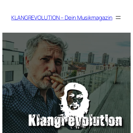
Zum
Inhalt
KLANGREVOLUTION – Dein Musikmagazin
springen