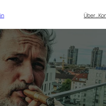
in
Über…
Ko