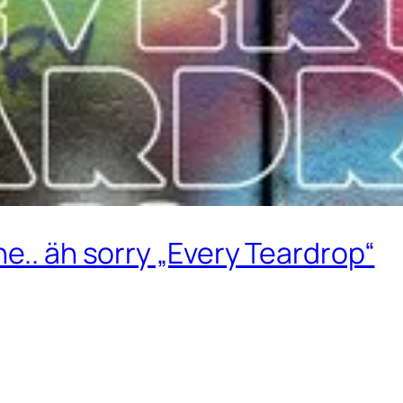
e.. äh sorry „Every Teardrop“