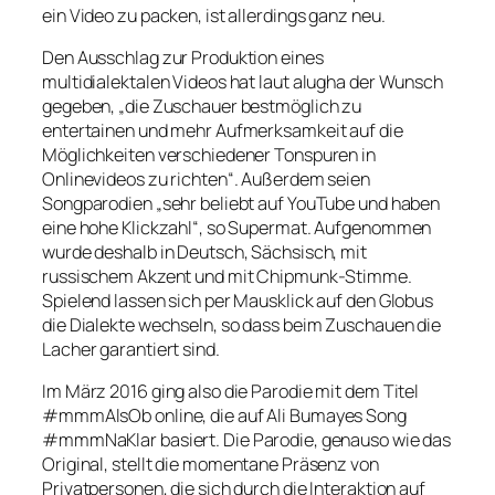
ein Video zu packen, ist allerdings ganz neu.
Den Ausschlag zur Produktion eines
multidialektalen Videos hat laut alugha der Wunsch
gegeben, „die Zuschauer bestmöglich zu
entertainen und mehr Aufmerksamkeit auf die
Möglichkeiten verschiedener Tonspuren in
Onlinevideos zu richten“. Außerdem seien
Songparodien „sehr beliebt auf YouTube und haben
eine hohe Klickzahl“, so Supermat. Aufgenommen
wurde deshalb in Deutsch, Sächsisch, mit
russischem Akzent und mit Chipmunk-Stimme.
Spielend lassen sich per Mausklick auf den Globus
die Dialekte wechseln, so dass beim Zuschauen die
Lacher garantiert sind.
Im März 2016 ging also die Parodie mit dem Titel
#mmmAlsOb
online, die auf Ali Bumayes Song
#mmmNaKlar
basiert. Die Parodie, genauso wie das
Original, stellt die momentane Präsenz von
Privatpersonen, die sich durch die Interaktion auf