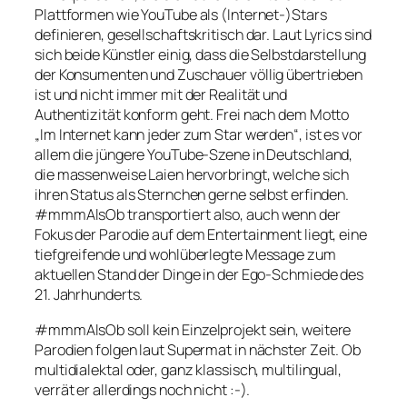
Plattformen wie YouTube als (Internet-)Stars
definieren, gesellschaftskritisch dar. Laut Lyrics sind
sich beide Künstler einig, dass die Selbstdarstellung
der Konsumenten und Zuschauer völlig übertrieben
ist und nicht immer mit der Realität und
Authentizität konform geht. Frei nach dem Motto
„Im Internet kann jeder zum Star werden“, ist es vor
allem die jüngere YouTube-Szene in Deutschland,
die massenweise Laien hervorbringt, welche sich
ihren Status als Sternchen gerne selbst erfinden.
#mmmAlsOb
transportiert also, auch wenn der
Fokus der Parodie auf dem Entertainment liegt, eine
tiefgreifende und wohlüberlegte Message zum
aktuellen Stand der Dinge in der Ego-Schmiede des
21. Jahrhunderts.
#mmmAlsOb
soll kein Einzelprojekt sein, weitere
Parodien folgen laut Supermat in nächster Zeit. Ob
multidialektal oder, ganz klassisch, multilingual,
verrät er allerdings noch nicht :-).