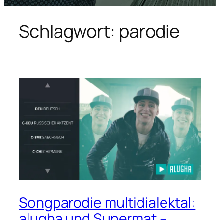
Schlagwort:
parodie
Songparodie multidialektal:
alugha und Supermat –