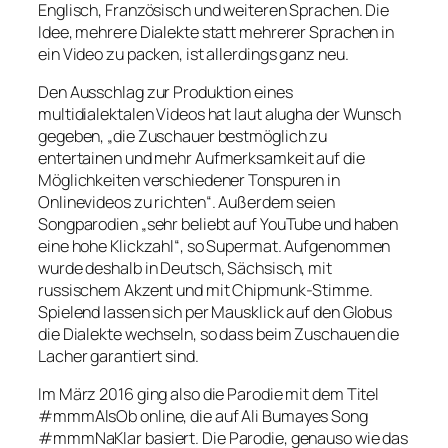
Englisch, Französisch und weiteren Sprachen. Die
Idee, mehrere Dialekte statt mehrerer Sprachen in
ein Video zu packen, ist allerdings ganz neu.
Den Ausschlag zur Produktion eines
multidialektalen Videos hat laut alugha der Wunsch
gegeben, „die Zuschauer bestmöglich zu
entertainen und mehr Aufmerksamkeit auf die
Möglichkeiten verschiedener Tonspuren in
Onlinevideos zu richten“. Außerdem seien
Songparodien „sehr beliebt auf YouTube und haben
eine hohe Klickzahl“, so Supermat. Aufgenommen
wurde deshalb in Deutsch, Sächsisch, mit
russischem Akzent und mit Chipmunk-Stimme.
Spielend lassen sich per Mausklick auf den Globus
die Dialekte wechseln, so dass beim Zuschauen die
Lacher garantiert sind.
Im März 2016 ging also die Parodie mit dem Titel
#mmmAlsOb
online, die auf Ali Bumayes Song
#mmmNaKlar
basiert. Die Parodie, genauso wie das