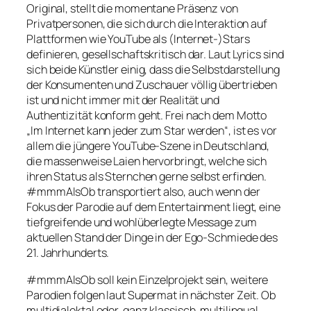
Original, stellt die momentane Präsenz von
Privatpersonen, die sich durch die Interaktion auf
Plattformen wie YouTube als (Internet-)Stars
definieren, gesellschaftskritisch dar. Laut Lyrics sind
sich beide Künstler einig, dass die Selbstdarstellung
der Konsumenten und Zuschauer völlig übertrieben
ist und nicht immer mit der Realität und
Authentizität konform geht. Frei nach dem Motto
„Im Internet kann jeder zum Star werden“, ist es vor
allem die jüngere YouTube-Szene in Deutschland,
die massenweise Laien hervorbringt, welche sich
ihren Status als Sternchen gerne selbst erfinden.
#mmmAlsOb
transportiert also, auch wenn der
Fokus der Parodie auf dem Entertainment liegt, eine
tiefgreifende und wohlüberlegte Message zum
aktuellen Stand der Dinge in der Ego-Schmiede des
21. Jahrhunderts.
#mmmAlsOb
soll kein Einzelprojekt sein, weitere
Parodien folgen laut Supermat in nächster Zeit. Ob
multidialektal oder, ganz klassisch, multilingual,