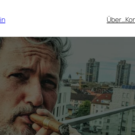
in
Über…
Ko