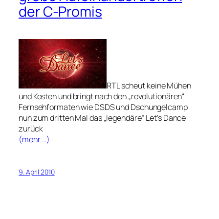
der C-Promis
RTL scheut keine Mühen
und Kosten und bringt nach den „revolutionären“
Fernsehformaten wie DSDS und Dschungelcamp
nun zum dritten Mal das „legendäre“ Let’s Dance
zurück
(mehr …)
9. April 2010