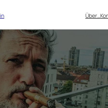
in
Über…
Ko