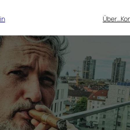
in
Über…
Ko