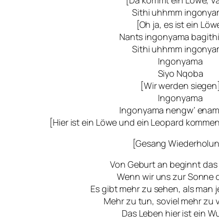
Sithi uhhmm ingony
[Oh ja, es ist ein Löw
Nants ingonyama bagith
Sithi uhhmm ingony
Ingonyama
Siyo Nqoba
[Wir werden siegen
Ingonyama
Ingonyama nengw‘ enam
[Hier ist ein Löwe und ein Leopard komme
[Gesang Wiederholu
Von Geburt an beginnt das 
Wenn wir uns zur Sonne 
Es gibt mehr zu sehen, als man 
Mehr zu tun, soviel mehr zu 
Das Leben hier ist ein W