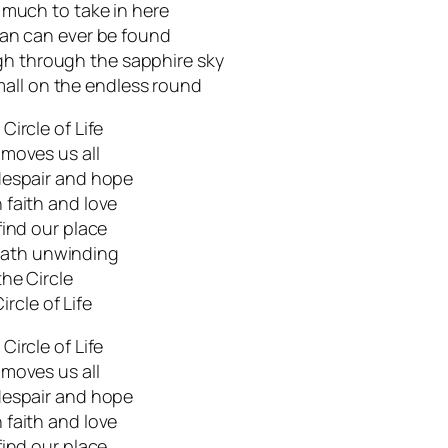
o much to take in here
han can ever be found
igh through the sapphire sky
all on the endless round
e Circle of Life
 moves us all
espair and hope
faith and love
 find our place
path unwinding
the Circle
ircle of Life
e Circle of Life
 moves us all
espair and hope
faith and love
 find our place