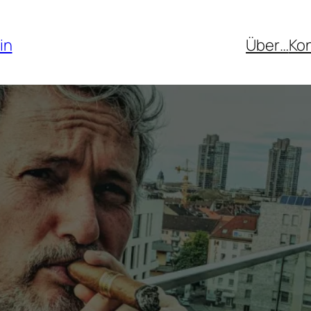
in
Über…
Ko