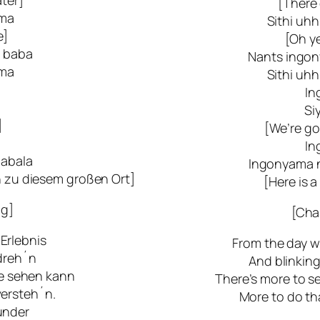
[There 
ama
Sithi u
e]
[Oh ye
i baba
Nants ingon
ama
Sithi u
In
Si
]
[We’re go
In
abala
Ingonyama 
n zu diesem großen Ort]
[Here is a
ng]
[Cha
Erlebnis
From the day we
dreh´n
And blinking
je sehen kann
There’s more to s
versteh´n.
More to do th
under