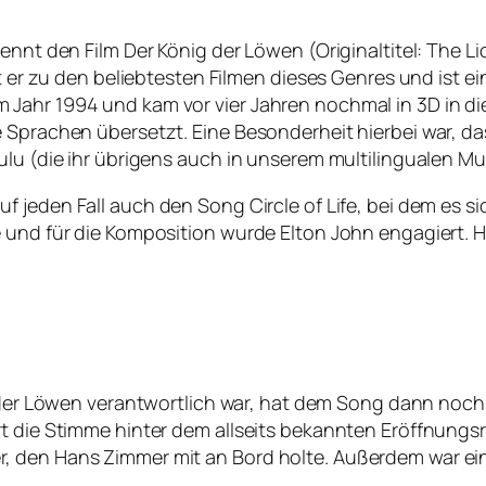
kennt den Film
Der König der Löwen
(Originaltitel:
The Li
lt er zu den beliebtesten Filmen dieses Genres und ist e
Jahr 1994 und kam vor vier Jahren nochmal in 3D in di
 Sprachen übersetzt. Eine Besonderheit hierbei war, das
ulu (die ihr übrigens auch in unserem multilingualen M
auf jeden Fall auch den Song
Circle of Life
, bei dem es s
 und für die Komposition wurde Elton John engagiert. H
der Löwen
verantwortlich war, hat dem Song dann noch 
rt die Stimme hinter dem allseits bekannten Eröffnungs
r, den Hans Zimmer mit an Bord holte. Außerdem war e