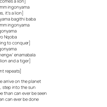
comes a lion]
hhmm ingonyama
s, it’s a lion]
yama bagithi baba
hhmm ingonyama
gonyama
yo Nqoba
ing to conquer]
gonyama
nengw‘ enamabala
 lion and a tiger]
nt repeats]
 arrive on the planet
, step into the sun
ee than can ever be seen
an can ever be done