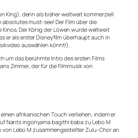
on King
), denn als bisher weltweit kommerziell
in absolutes must-see! Der Film über die
e Kinos.
Der König der Löwen
wurde weltweit
s er als erster Disneyfilm überhaupt auch in
usikvideo auswählen könnt!).
ich um das berühmte Intro des ersten Films
ans Zimmer, der für die Filmmusik von
einen afrikanischen Touch verliehen, indem er
ruf
Nants ingonyama bagithi baba
zu Lebo M
in von Lebo M zusammengestellter Zulu-Chor an