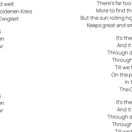
There’s far to
nd weit
More to find t
goldenen Kreis
But the sun rolling h
 Ewigkeit
Keeps great and sm
s
It’s th
en
And it
ur
Through d
Through 
Till we
On the 
In 
The C
s
It’s th
en
And it
ur
Through d
Through 
Till we