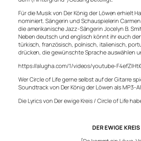
Für die Musik von
Der König der Löwen
erhielt H
nominiert. Sängerin und Schauspielerin Carmen 
die amerikanische Jazz-Sängerin Jocelyn B. Smi
Neben deutsch und englisch könnt ihr euch den
türkisch, französisch, polnisch, italienisch, p
drücken, die gewünschte Sprache auswählen un
https://alugha.com/1/videos/youtube-F4efZIHt
Wer
Circle of Life
gerne selbst auf der Gitarre sp
Soundtrack von
Der König der Löwen
als MP3-A
Die Lyrics von
Der ewige Kreis
/
Circle of Life
habe
DER EWIGE KREIS
[Da kommt ein Löwe, Va