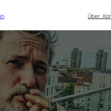
in
Über…
Ko