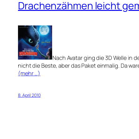
Drachenzähmen leicht ge
Nach Avatar ging die 3D Welle in d
nicht die Beste, aber das Paket einmalig. Da w
(mehr …)
8. April 2010