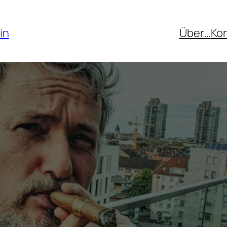
in
Über…
Ko