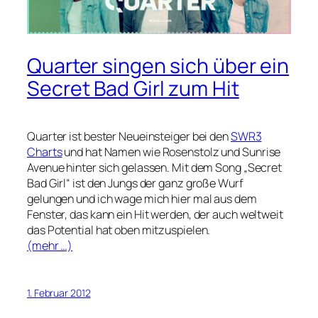
Quarter singen sich über ein
Secret Bad Girl zum Hit
Quarter ist bester Neueinsteiger bei den
SWR3
Charts
und hat Namen wie Rosenstolz und Sunrise
Avenue hinter sich gelassen. Mit dem Song „Secret
Bad Girl“ ist den Jungs der ganz große Wurf
gelungen und ich wage mich hier mal aus dem
Fenster, das kann ein Hit werden, der auch weltweit
das Potential hat oben mitzuspielen.
(mehr …)
1. Februar 2012