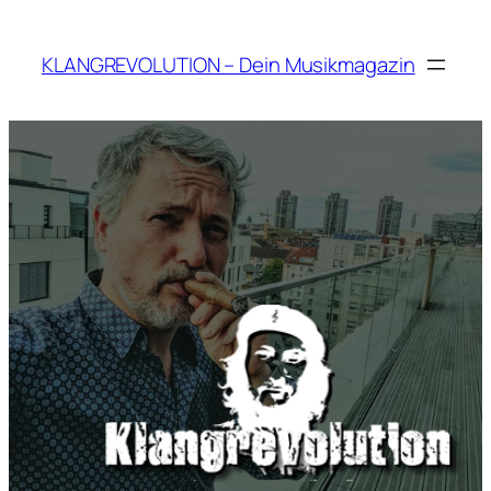
Zum
Inhalt
KLANGREVOLUTION – Dein Musikmagazin
springen