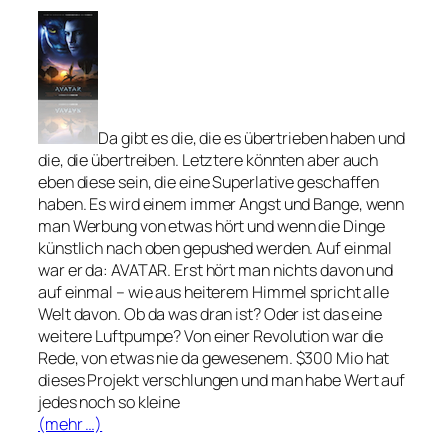
Da gibt es die, die es übertrieben haben und
die, die übertreiben. Letztere könnten aber auch
eben diese sein, die eine Superlative geschaffen
haben. Es wird einem immer Angst und Bange, wenn
man Werbung von etwas hört und wenn die Dinge
künstlich nach oben gepushed werden. Auf einmal
war er da: AVATAR. Erst hört man nichts davon und
auf einmal – wie aus heiterem Himmel spricht alle
Welt davon. Ob da was dran ist? Oder ist das eine
weitere Luftpumpe? Von einer Revolution war die
Rede, von etwas nie da gewesenem. $300 Mio hat
dieses Projekt verschlungen und man habe Wert auf
jedes noch so kleine
(mehr …)