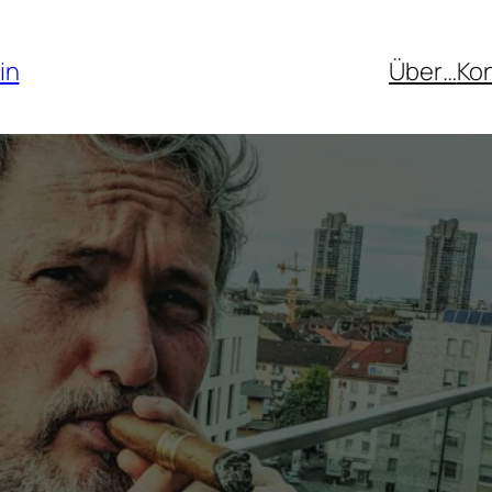
in
Über…
Ko