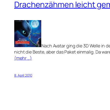
Drachenzähmen leicht ge
Nach Avatar ging die 3D Welle in d
nicht die Beste, aber das Paket einmalig. Da w
(mehr …)
8. April 2010