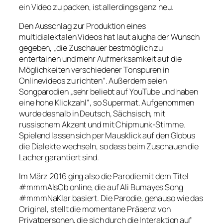
ein Video zu packen, ist allerdings ganz neu.
Den Ausschlag zur Produktion eines
multidialektalen Videos hat laut alugha der Wunsch
gegeben, „die Zuschauer bestmöglich zu
entertainen und mehr Aufmerksamkeit auf die
Möglichkeiten verschiedener Tonspuren in
Onlinevideos zu richten“. Außerdem seien
Songparodien „sehr beliebt auf YouTube und haben
eine hohe Klickzahl“, so Supermat. Aufgenommen
wurde deshalb in Deutsch, Sächsisch, mit
russischem Akzent und mit Chipmunk-Stimme.
Spielend lassen sich per Mausklick auf den Globus
die Dialekte wechseln, so dass beim Zuschauen die
Lacher garantiert sind.
Im März 2016 ging also die Parodie mit dem Titel
#mmmAlsOb
online, die auf Ali Bumayes Song
#mmmNaKlar
basiert. Die Parodie, genauso wie das
Original, stellt die momentane Präsenz von
Privatpersonen, die sich durch die Interaktion auf