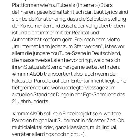
Plattformen wie YouTube als (Internet-)Stars
definieren, gesellschaftskritisch dar. Laut Lyrics sind
sich beide Künstler einig, dass die Selbstdarstellung
der Konsumenten und Zuschauer völlig übertrieben
ist und nicht immer mit der Realität und
Authentizität konform geht. Frei nach dem Motto
„Im Internet kann jeder zum Star werden“, ist es vor
allem die jüngere YouTube-Szene in Deutschland,
die massenweise Laien hervorbringt, welche sich
ihren Status als Sternchen gerne selbst erfinden.
#mmmAlsOb
transportiert also, auch wenn der
Fokus der Parodie auf dem Entertainment liegt, eine
tiefgreifende und wohlüberlegte Message zum
aktuellen Stand der Dinge in der Ego-Schmiede des
21. Jahrhunderts.
#mmmAlsOb
soll kein Einzelprojekt sein, weitere
Parodien folgen laut Supermat in nächster Zeit. Ob
multidialektal oder, ganz klassisch, multilingual,
verrät er allerdings noch nicht :-).