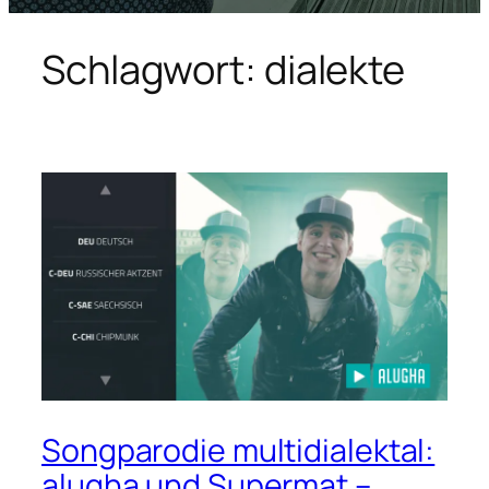
Schlagwort:
dialekte
Songparodie multidialektal:
alugha und Supermat –