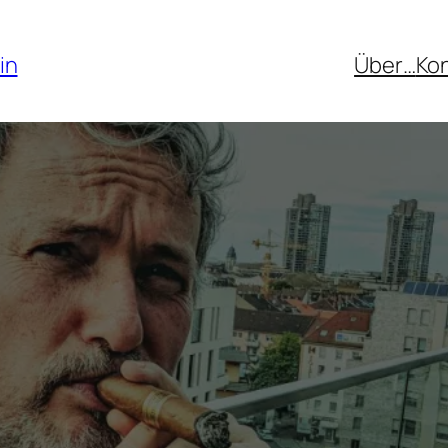
in
Über…
Ko